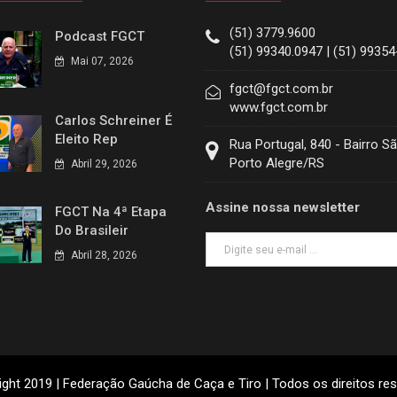
(51) 3779.9600
Podcast FGCT
(51) 99340.0947 | (51) 9935
Mai 07, 2026
fgct@fgct.com.br
www.fgct.com.br
Carlos Schreiner É
Eleito Rep
Rua Portugal, 840 - Bairro S
Porto Alegre/RS
Abril 29, 2026
Assine nossa newsletter
FGCT Na 4ª Etapa
Do Brasileir
Abril 28, 2026
ght 2019 | Federação Gaúcha de Caça e Tiro | Todos os direitos re