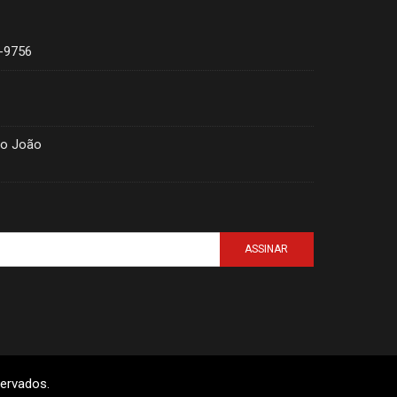
4-9756
ão João
ASSINAR
servados.