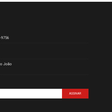
4-9756
ão João
ASSINAR