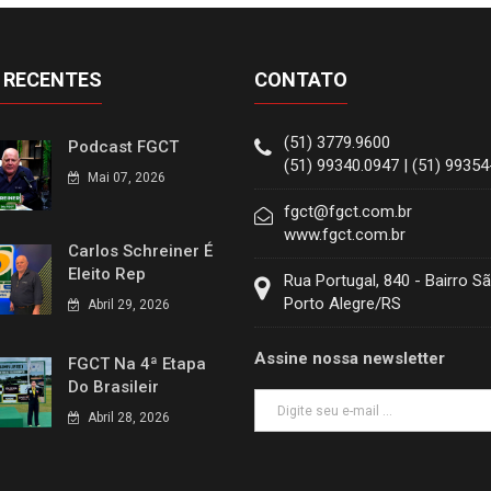
 RECENTES
CONTATO
(51) 3779.9600
Podcast FGCT
(51) 99340.0947 | (51) 9935
Mai 07, 2026
fgct@fgct.com.br
www.fgct.com.br
Carlos Schreiner É
Eleito Rep
Rua Portugal, 840 - Bairro S
Porto Alegre/RS
Abril 29, 2026
Assine nossa newsletter
FGCT Na 4ª Etapa
Do Brasileir
Abril 28, 2026