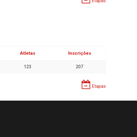
Etapas
Atletas
Inscrições
123
207
Etapas