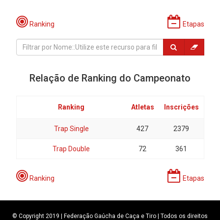
Ranking
Etapas
Relação de Ranking do Campeonato
Ranking
Atletas
Inscrições
Trap Single
427
2379
Trap Double
72
361
Ranking
Etapas
© Copyright 2019 | Federação Gaúcha de Caça e Tiro | Todos os direitos