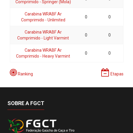
Comprimido - Springer (Mola)
Carabina WRABF Ar
0
0
Comprimido - Unlimited
Carabina WRABF Ar
0
0
Comprimido - Light Varmint
Carabina WRABF Ar
0
0
Comprimido - Heavy Varmint
Ranking
Etapas
SOBRE A FGCT