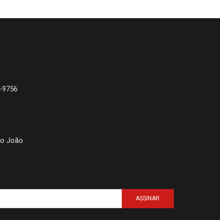
4-9756
ão João
ASSINAR