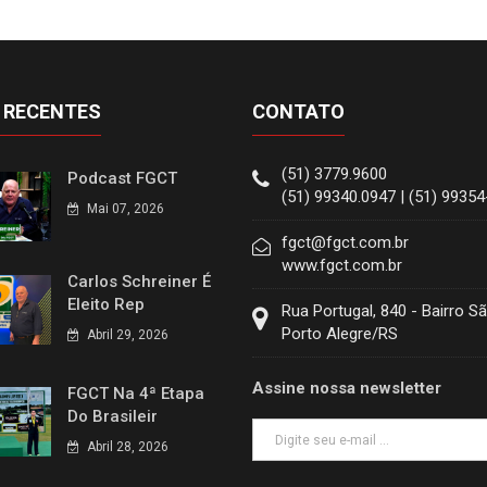
 RECENTES
CONTATO
(51) 3779.9600
Podcast FGCT
(51) 99340.0947 | (51) 9935
Mai 07, 2026
fgct@fgct.com.br
www.fgct.com.br
Carlos Schreiner É
Eleito Rep
Rua Portugal, 840 - Bairro S
Porto Alegre/RS
Abril 29, 2026
Assine nossa newsletter
FGCT Na 4ª Etapa
Do Brasileir
Abril 28, 2026