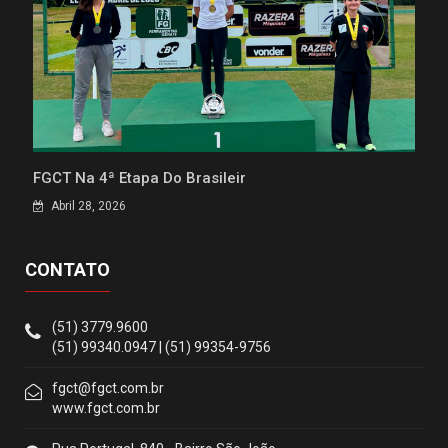
FGCT Na 4ª Etapa Do Brasileir
Abril 28, 2026
CONTATO
(51) 3779.9600
(51) 99340.0947 | (51) 99354-9756
fgct@fgct.com.br
www.fgct.com.br