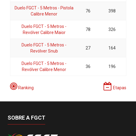
Duelo FGCT - 5 Metros - Pistola
76
398
Calibre Menor
Duelo FGCT - 5 Metros -
78
326
Revólver Calibre Maior
Duelo FGCT - 5 Metros -
27
164
Revólver Snub
Duelo FGCT - 5 Metros -
36
196
Revólver Calibre Menor
Ranking
Etapas
SOBRE A FGCT