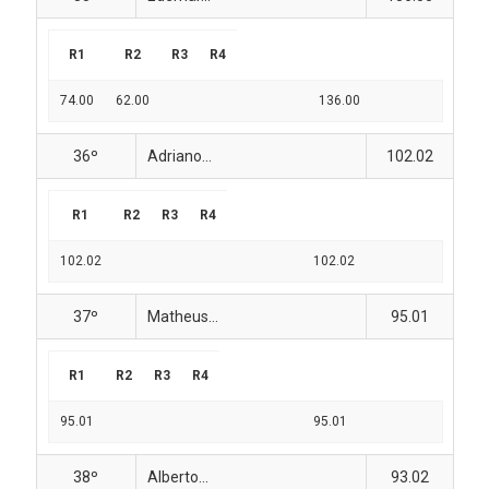
R1
R2
R3
R4
74.00
62.00
136.00
36º
Adriano...
102.02
R1
R2
R3
R4
102.02
102.02
37º
Matheus...
95.01
R1
R2
R3
R4
95.01
95.01
38º
Alberto...
93.02