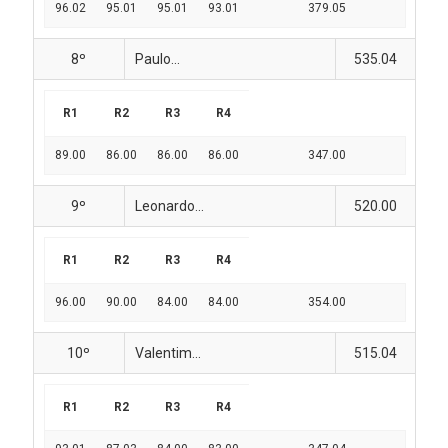
96.02
95.01
95.01
93.01
379.05
8º
Paulo...
535.04
R1
R2
R3
R4
89.00
86.00
86.00
86.00
347.00
9º
Leonardo...
520.00
R1
R2
R3
R4
96.00
90.00
84.00
84.00
354.00
10º
Valentim...
515.04
R1
R2
R3
R4