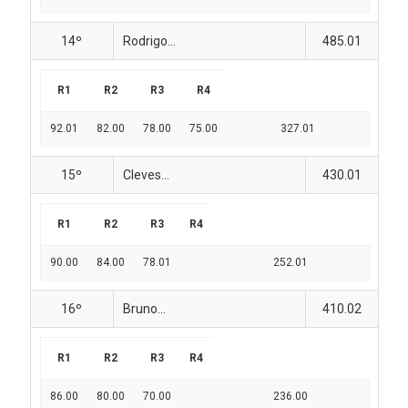
14º
Rodrigo...
485.01
R1
R2
R3
R4
92.01
82.00
78.00
75.00
327.01
15º
Cleves...
430.01
R1
R2
R3
R4
90.00
84.00
78.01
252.01
16º
Bruno...
410.02
R1
R2
R3
R4
86.00
80.00
70.00
236.00