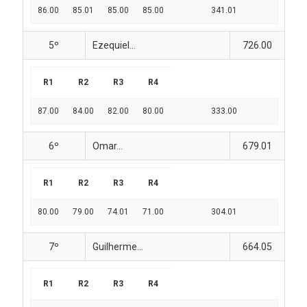
86.00
85.01
85.00
85.00
341.01
5º
Ezequiel...
726.00
R1
R2
R3
R4
87.00
84.00
82.00
80.00
333.00
6º
Omar...
679.01
R1
R2
R3
R4
80.00
79.00
74.01
71.00
304.01
7º
Guilherme...
664.05
R1
R2
R3
R4