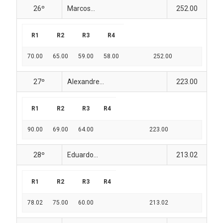
26º
Marcos...
252.00
R1
R2
R3
R4
70.00
65.00
59.00
58.00
252.00
27º
Alexandre...
223.00
R1
R2
R3
R4
90.00
69.00
64.00
223.00
28º
Eduardo...
213.02
R1
R2
R3
R4
78.02
75.00
60.00
213.02