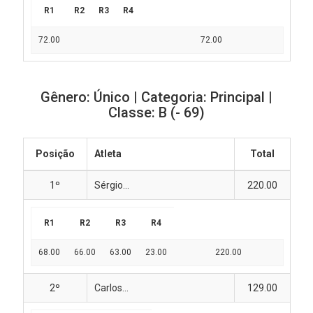
R1
R2
R3
R4
72.00
72.00
Gênero: Único | Categoria: Principal |
Classe: B (- 69)
Posição
Atleta
Total
1º
Sérgio...
220.00
R1
R2
R3
R4
68.00
66.00
63.00
23.00
220.00
2º
Carlos...
129.00