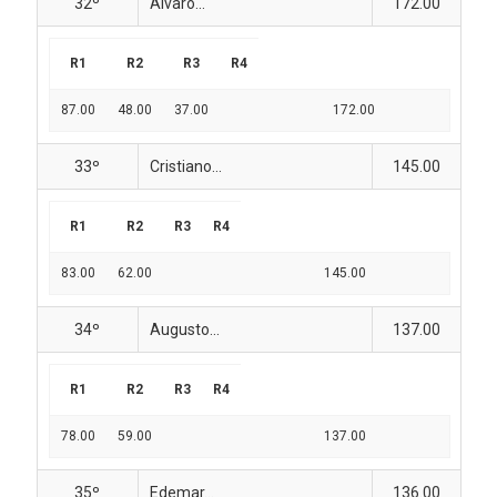
32º
Álvaro...
172.00
R1
R2
R3
R4
87.00
48.00
37.00
172.00
33º
Cristiano...
145.00
R1
R2
R3
R4
83.00
62.00
145.00
34º
Augusto...
137.00
R1
R2
R3
R4
78.00
59.00
137.00
35º
Edemar...
136.00