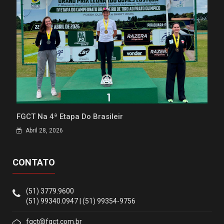
FGCT Na 4ª Etapa Do Brasileir
Abril 28, 2026
CONTATO
(51) 3779.9600
(51) 99340.0947 | (51) 99354-9756
fgct@fgct.com.br