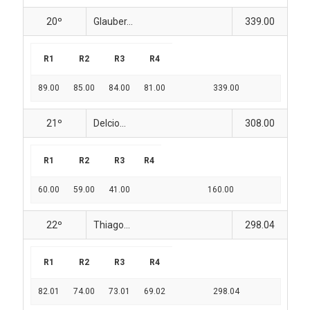
20º
Glauber...
339.00
R1
R2
R3
R4
89.00
85.00
84.00
81.00
339.00
21º
Delcio...
308.00
R1
R2
R3
R4
60.00
59.00
41.00
160.00
22º
Thiago...
298.04
R1
R2
R3
R4
82.01
74.00
73.01
69.02
298.04