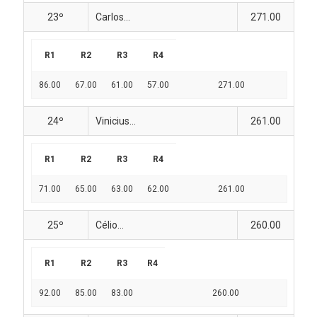
23º
Carlos...
271.00
R1
R2
R3
R4
86.00
67.00
61.00
57.00
271.00
24º
Vinicius...
261.00
R1
R2
R3
R4
71.00
65.00
63.00
62.00
261.00
25º
Célio...
260.00
R1
R2
R3
R4
92.00
85.00
83.00
260.00