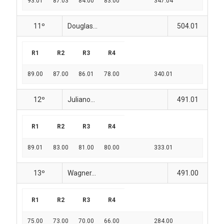
93.01
87.03
84.00
83.00
347.04
11º
Douglas...
504.01
R1
R2
R3
R4
89.00
87.00
86.01
78.00
340.01
12º
Juliano...
491.01
R1
R2
R3
R4
89.01
83.00
81.00
80.00
333.01
13º
Wagner...
491.00
R1
R2
R3
R4
75.00
73.00
70.00
66.00
284.00