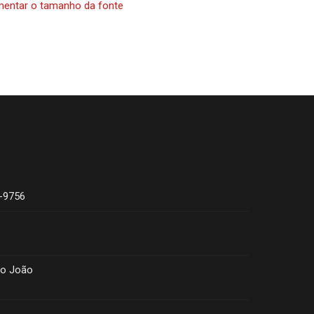
entar o tamanho da fonte
4-9756
ão João