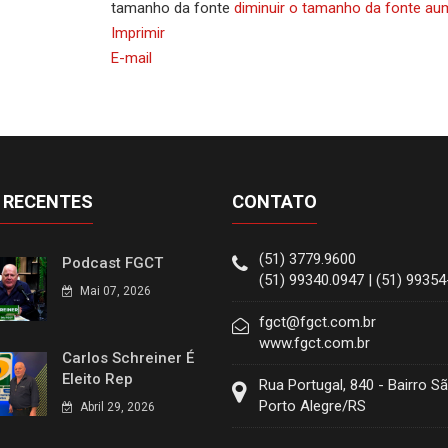
tamanho da fonte
diminuir o tamanho da fonte
aum
Imprimir
E-mail
 RECENTES
CONTATO
(51) 3779.9600
Podcast FGCT
(51) 99340.0947 | (51) 9935
Mai 07, 2026
fgct@fgct.com.br
www.fgct.com.br
Carlos Schreiner É
Eleito Rep
Rua Portugal, 840 - Bairro S
Porto Alegre/RS
Abril 29, 2026