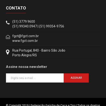
CONTATO
(51) 3779.9600
(51) 99340.0947 | (51) 99354-9756
fgct@fgct.com.br
www.fgct.com.br
Rua Portugal, 840 - Bairro São João
Porto Alegre/RS
Assine nossa newsletter
ASSINAR
© Copyright 2019 | Federação Gaúcha de Caça e Tiro | Todos os direitos