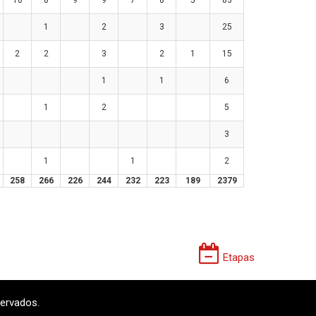
10
8
9
9
7
8
5
83
1
2
3
25
2
2
3
2
1
15
1
1
6
1
2
5
3
1
1
2
258
266
226
244
232
223
189
2379
Etapas
servados.