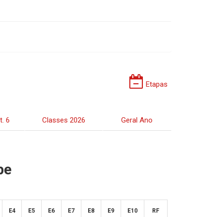
Etapas
t. 6
Classes 2026
Geral Ano
pe
E4
E5
E6
E7
E8
E9
E10
RF