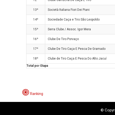
12º
Clube Garrucha De Caça E Tiro
13º
Società Italiana Fiori Dei Piani
14º
Sociedade Caça e Tiro São Leopoldo
15º
Serra Clube / Assoc. Igor Mera
16º
Clube De Tiro Porvaço
17º
Clube De Tiro Caça E Pesca De Gramado
18º
Clube de Tiro Caça E Pesca Do Alto Jacuí
Total por Etapa
Ranking
© Copyri