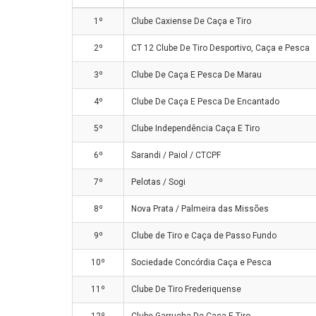
1º
Clube Caxiense De Caça e Tiro
2º
CT 12 Clube De Tiro Desportivo, Caça e Pesca
3º
Clube De Caça E Pesca De Marau
4º
Clube De Caça E Pesca De Encantado
5º
Clube Independência Caça E Tiro
6º
Sarandi / Paiol / CTCPF
7º
Pelotas / Sogi
8º
Nova Prata / Palmeira das Missões
9º
Clube de Tiro e Caça de Passo Fundo
10º
Sociedade Concórdia Caça e Pesca
11º
Clube De Tiro Frederiquense