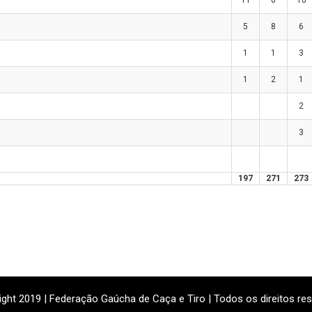
11
6
10
5
8
6
1
1
3
1
2
1
2
3
197
271
273
ght 2019 | Federação Gaúcha de Caça e Tiro | Todos os direitos re