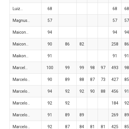
Luiz...
68
68
68
Magnus...
57
57
57
Maicon...
94
94
94
Maicon...
90
86
82
258
86
Maikon...
91
91
91
Marcel...
100
99
99
98
97
493
98
Marcelo...
90
89
88
87
73
427
85
Marcelo...
94
92
92
90
88
456
91
Marcelo...
92
92
184
92
Marcelo...
91
89
89
269
89
Marcelo...
92
87
84
81
81
425
85