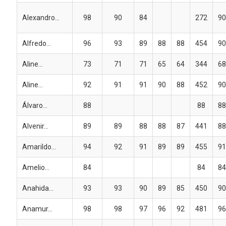
Alexandro...
98
90
84
272
90
Alfredo...
96
93
89
88
88
454
90
Aline...
73
71
71
65
64
344
68
Aline...
92
91
91
90
88
452
90
Álvaro...
88
88
88
Alvenir...
89
89
88
88
87
441
88
Amarildo...
94
92
91
89
89
455
91
Amelio...
84
84
84
Anahida...
93
93
90
89
85
450
90
Anamur...
98
98
97
96
92
481
96