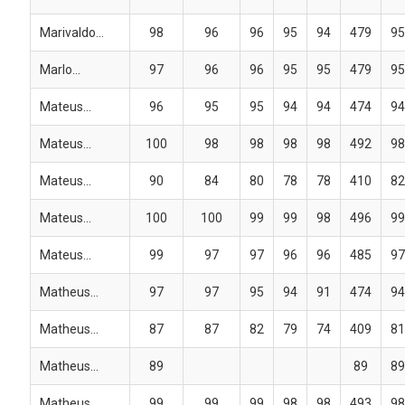
Marivaldo...
98
96
96
95
94
479
95
Marlo...
97
96
96
95
95
479
95
Mateus...
96
95
95
94
94
474
94
Mateus...
100
98
98
98
98
492
98
Mateus...
90
84
80
78
78
410
82
Mateus...
100
100
99
99
98
496
99
Mateus...
99
97
97
96
96
485
97
Matheus...
97
97
95
94
91
474
94
Matheus...
87
87
82
79
74
409
81
Matheus...
89
89
89
Matheus...
99
99
99
98
98
493
98