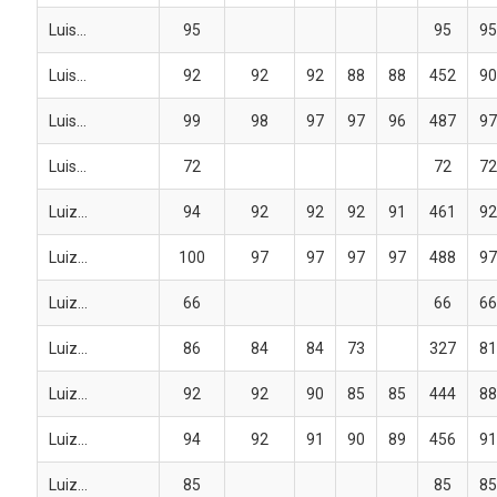
Luis...
95
95
95
Luis...
92
92
92
88
88
452
90
Luis...
99
98
97
97
96
487
97
Luis...
72
72
72
Luiz...
94
92
92
92
91
461
92
Luiz...
100
97
97
97
97
488
97
Luiz...
66
66
66
Luiz...
86
84
84
73
327
81
Luiz...
92
92
90
85
85
444
88
Luiz...
94
92
91
90
89
456
91
Luiz...
85
85
85