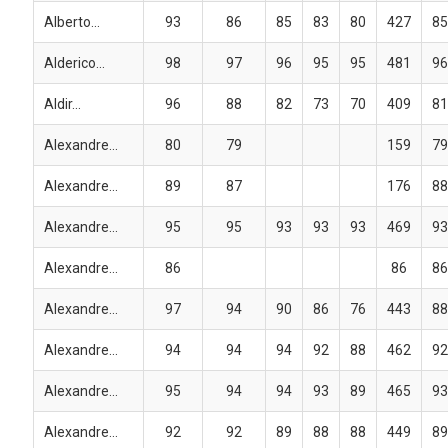
Alberto...
93
86
85
83
80
427
85
Alderico...
98
97
96
95
95
481
96
Aldir...
96
88
82
73
70
409
81
Alexandre...
80
79
159
79
Alexandre...
89
87
176
88
Alexandre...
95
95
93
93
93
469
93
Alexandre...
86
86
86
Alexandre...
97
94
90
86
76
443
88
Alexandre...
94
94
94
92
88
462
92
Alexandre...
95
94
94
93
89
465
93
Alexandre...
92
92
89
88
88
449
89