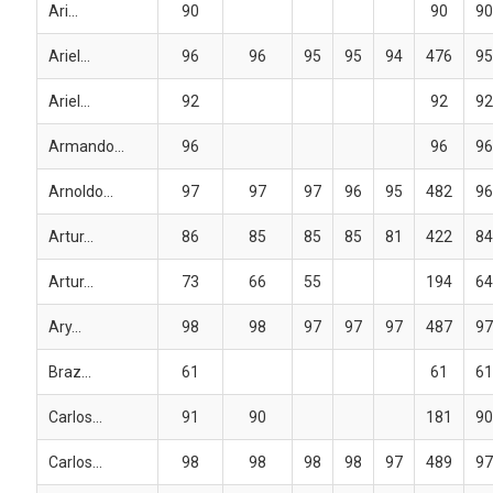
Ari...
90
90
90
Ariel...
96
96
95
95
94
476
95
Ariel...
92
92
92
Armando...
96
96
96
Arnoldo...
97
97
97
96
95
482
96
Artur...
86
85
85
85
81
422
84
Artur...
73
66
55
194
64
Ary...
98
98
97
97
97
487
97
Braz...
61
61
61
Carlos...
91
90
181
90
Carlos...
98
98
98
98
97
489
97