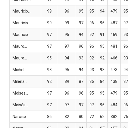
Mauricio...
99
96
95
95
94
479
95
Mauricio...
99
99
97
96
96
487
97
Mauricio...
97
95
94
92
91
469
93
Mauro...
97
97
96
96
95
481
96
Mauro...
95
94
93
92
92
466
93
Michel...
98
95
94
93
93
473
94
Milena...
92
89
87
86
84
438
87
Moises...
97
96
96
95
95
479
95
Moisés...
97
97
97
97
96
484
96
Narciso...
86
82
80
72
62
382
76