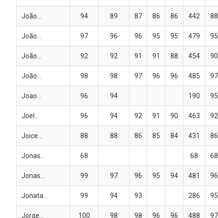
João...
94
89
87
86
86
442
88
João...
97
96
96
95
95
479
95
João...
92
92
91
91
88
454
90
João...
98
98
97
96
96
485
97
Joao...
96
94
190
95
Joel...
96
94
92
91
90
463
92
Joice...
88
88
86
85
84
431
86
Jonas...
68
68
68
Jonas...
99
97
96
95
94
481
96
Jonata...
99
94
93
286
95
Jorge...
100
98
98
96
96
488
97