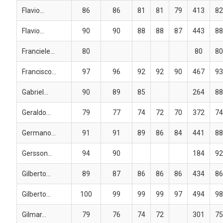
Flavio...
86
86
81
81
79
413
82
Flavio...
90
90
88
88
87
443
88
Franciele...
80
80
80
Francisco...
97
96
92
92
90
467
93
Gabriel...
90
89
85
264
88
Geraldo...
79
77
74
72
70
372
74
Germano...
91
91
89
86
84
441
88
Gersson...
94
90
184
92
Gilberto...
89
87
86
86
86
434
86
Gilberto...
100
99
99
99
97
494
98
Gilmar...
79
76
74
72
301
75