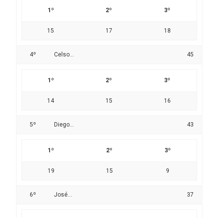
1º
2º
3º
15
17
18
4º
Celso...
45
1º
2º
3º
14
15
16
5º
Diego...
43
1º
2º
3º
19
15
9
6º
José...
37