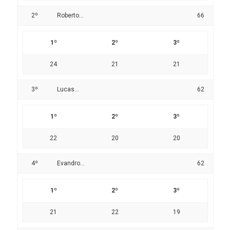
2º
Roberto...
66
1º
2º
3º
24
21
21
3º
Lucas...
62
1º
2º
3º
22
20
20
4º
Evandro...
62
1º
2º
3º
21
22
19