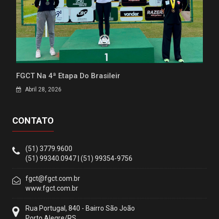
FGCT Na 4ª Etapa Do Brasileir
Abril 28, 2026
CONTATO
(51) 3779.9600
(51) 99340.0947 | (51) 99354-9756
fgct@fgct.com.br
www.fgct.com.br
Rua Portugal, 840 - Bairro São João
Porto Alegre/RS