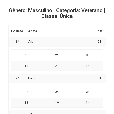
Gênero: Masculino | Categoria: Veterano |
Classe: Única
Posição
Atleta
Total
1º
Ari...
53
1º
2º
3º
14
21
18
2º
Paulo...
51
1º
2º
3º
18
19
14