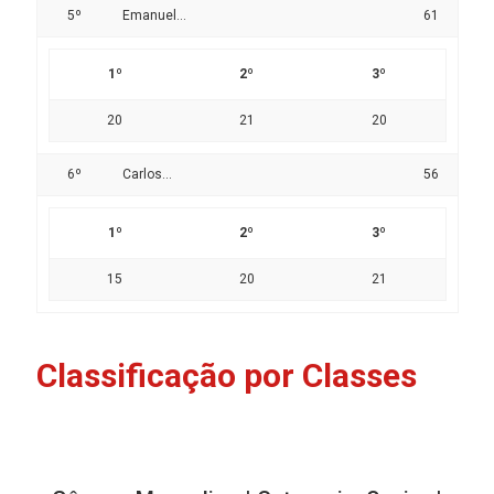
5º
Emanuel...
61
1º
2º
3º
20
21
20
6º
Carlos...
56
1º
2º
3º
15
20
21
Classificação por Classes