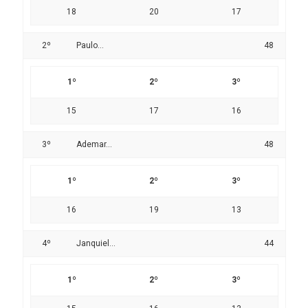
18
20
17
2º
Paulo...
48
1º
2º
3º
15
17
16
3º
Ademar...
48
1º
2º
3º
16
19
13
4º
Janquiel...
44
1º
2º
3º