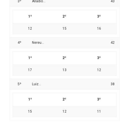
3º
Alladio...
43
1º
2º
3º
12
15
16
4º
Nereu...
42
1º
2º
3º
17
13
12
5º
Luiz...
38
1º
2º
3º
15
12
11