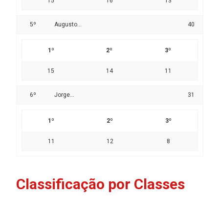
15
16
13
5º
Augusto...
40
1º
2º
3º
15
14
11
6º
Jorge...
31
1º
2º
3º
11
12
8
Classificação por Classes