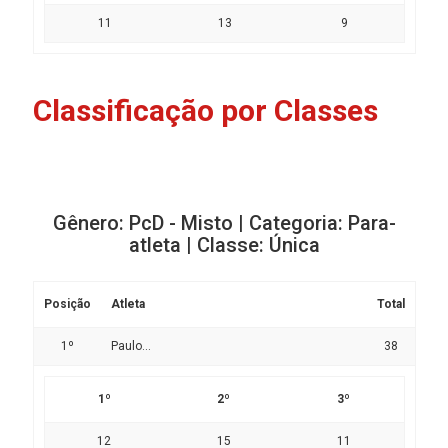
11
13
9
Classificação por Classes
Gênero: PcD - Misto | Categoria: Para-
atleta | Classe: Única
Posição
Atleta
Total
1º
Paulo...
38
1º
2º
3º
12
15
11