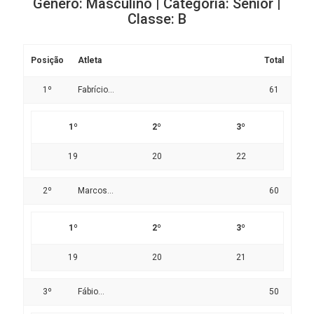
Gênero: Masculino | Categoria: Senior |
Classe: B
Posição
Atleta
Total
1º
Fabrício...
61
1º
2º
3º
19
20
22
2º
Marcos...
60
1º
2º
3º
19
20
21
3º
Fábio...
50