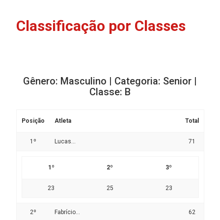
Classificação por Classes
Gênero: Masculino | Categoria: Senior |
Classe: B
Posição
Atleta
Total
1º
Lucas...
71
1º
2º
3º
23
25
23
2º
Fabrício...
62