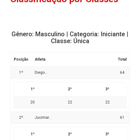
Gênero: Masculino | Categoria: Iniciante |
Classe: Única
Posição
Atleta
Total
1º
Diego...
64
1º
2º
3º
20
22
22
2º
Jucimar...
61
1º
2º
3º