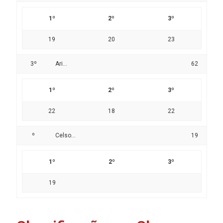
1º
2º
3º
19
20
23
3º
Ari...
62
1º
2º
3º
22
18
22
º
Celso...
19
1º
2º
3º
19