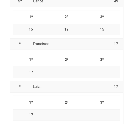
5º
Carlos...
49
1º
2º
3º
15
19
15
º
Francisco...
17
1º
2º
3º
17
º
Luiz...
17
1º
2º
3º
17