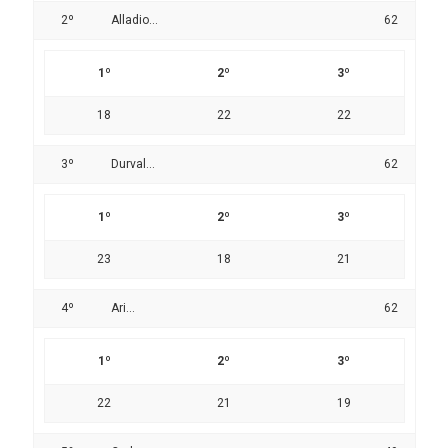
2º
Alladio...
62
1º
2º
3º
18
22
22
3º
Durval...
62
1º
2º
3º
23
18
21
4º
Ari...
62
1º
2º
3º
22
21
19