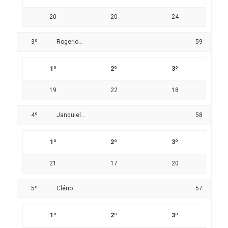
20
20
24
3º
Rogerio...
59
1º
2º
3º
19
22
18
4º
Janquiel...
58
1º
2º
3º
21
17
20
5º
Clério...
57
1º
2º
3º