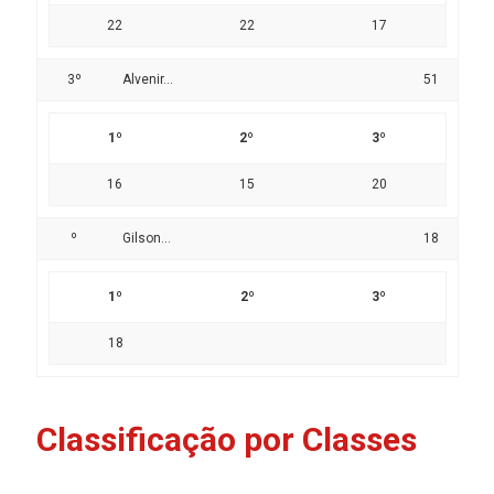
22
22
17
3º
Alvenir...
51
1º
2º
3º
16
15
20
º
Gilson...
18
1º
2º
3º
18
Classificação por Classes