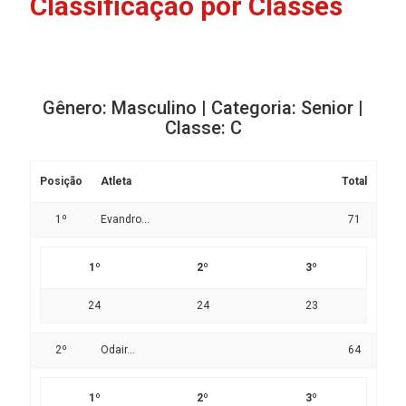
Classificação por Classes
Gênero: Masculino | Categoria: Senior |
Classe: C
Posição
Atleta
Total
1º
Evandro...
71
1º
2º
3º
24
24
23
2º
Odair...
64
1º
2º
3º