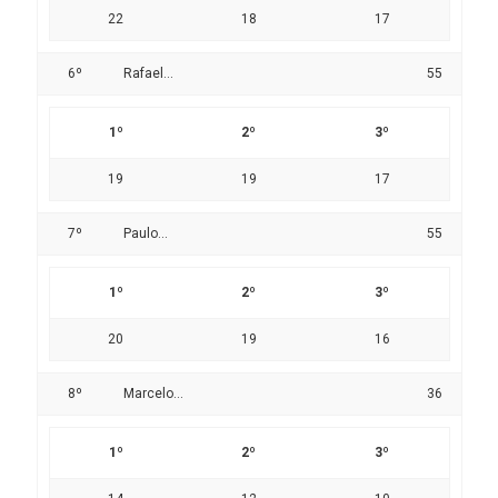
22
18
17
6º
Rafael...
55
1º
2º
3º
19
19
17
7º
Paulo...
55
1º
2º
3º
20
19
16
8º
Marcelo...
36
1º
2º
3º