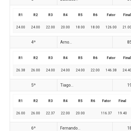
R1
R2
R3
R4
R5
R6
Fator
Final
24.00
24.00
22.00
20.00
18.00
18.00
126.00
21.0
4º
Arno...
8
R1
R2
R3
R4
R5
R6
Fator
Final
26.38
26.00
24.00
24.00
24.00
22.00
146.38
24.4
5º
Tiago...
1
R1
R2
R3
R4
R5
R6
Fator
Final
26.00
26.00
22.37
22.00
20.00
116.37
19.40
6º
Fernando...
1