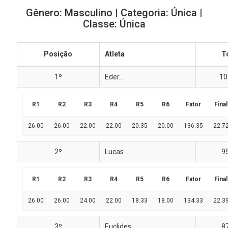
Gênero: Masculino | Categoria: Única |
Classe: Única
Posição
Atleta
T
1º
Eder...
10
R1
R2
R3
R4
R5
R6
Fator
Final
26.00
26.00
22.00
22.00
20.35
20.00
136.35
22.7
2º
Lucas...
9
R1
R2
R3
R4
R5
R6
Fator
Final
26.00
26.00
24.00
22.00
18.33
18.00
134.33
22.3
3º
Euclides...
8