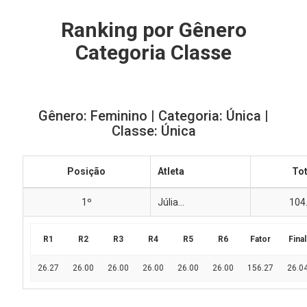
Ranking por Gênero
Categoria Classe
Gênero: Feminino | Categoria: Única |
Classe: Única
Posição
Atleta
Tot
1º
Júlia...
104
R1
R2
R3
R4
R5
R6
Fator
Final
26.27
26.00
26.00
26.00
26.00
26.00
156.27
26.0