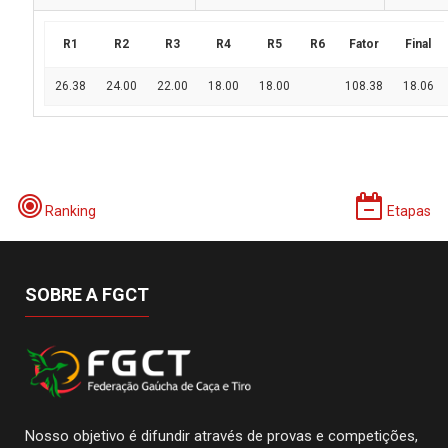
R1
R2
R3
R4
R5
R6
Fator
Final
26.38
24.00
22.00
18.00
18.00
108.38
18.06
Ranking
Etapas
SOBRE A FGCT
Nosso objetivo é difundir através de provas e competições,