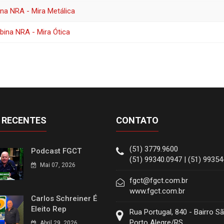
na NRA - Mira Metálica
bina NRA - Mira Ótica
 RECENTES
CONTATO
(51) 3779.9600
Podcast FGCT
(51) 99340.0947 | (51) 9935
Mai 07, 2026
fgct@fgct.com.br
www.fgct.com.br
Carlos Schreiner É
Eleito Rep
Rua Portugal, 840 - Bairro S
Porto Alegre/RS
Abril 29, 2026