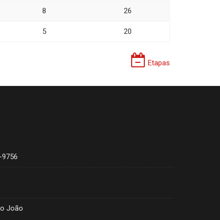
8
26
5
20
Etapas
4-9756
ão João