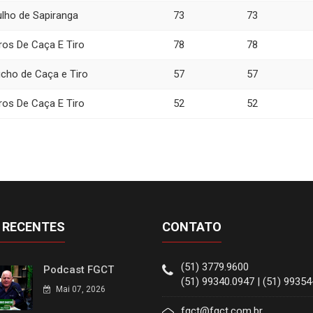
ulho de Sapiranga
73
73
ros De Caça E Tiro
78
78
úcho de Caça e Tiro
57
57
ros De Caça E Tiro
52
52
 RECENTES
CONTATO
(51) 3779.9600
Podcast FGCT
(51) 99340.0947 | (51) 9935
Mai 07, 2026
fgct@fgct.com.br