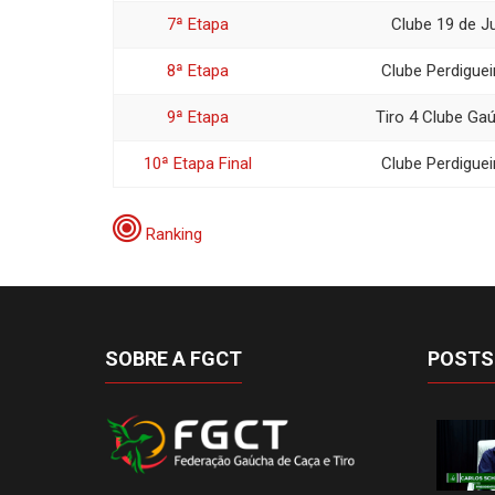
7ª Etapa
Clube 19 de J
8ª Etapa
Clube Perdiguei
9ª Etapa
Tiro 4 Clube Ga
10ª Etapa Final
Clube Perdiguei
Ranking
SOBRE A FGCT
POSTS