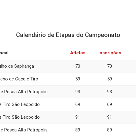
Calendário de Etapas do Campeonato
ocal
Atletas
Inscrições
ulho de Sapiranga
70
70
úcho de Caça e Tiro
59
59
e Pesca Alto Petrópolis
93
93
e Tiro São Leopoldo
69
69
e Tiro São Leopoldo
91
91
e Pesca Alto Petrópolis
89
89