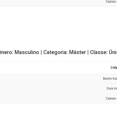
Caxias 
nero: Masculino | Categoria: Máster | Classe: Ún
Cid
Bento Go
Dois I
Caxias 