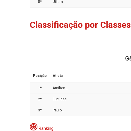
5º
Uiliam...
Classificação por Classes
Gê
Posição
Atleta
1º
Amilton...
2º
Euclides...
3º
Paulo...
Ranking