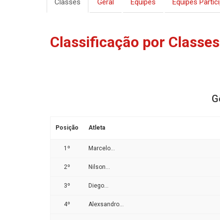
Classes
Geral
Equipes
Equipes Partic
Classificação por Classes
G
Posição
Atleta
1º
Marcelo...
2º
Nilson...
3º
Diego...
4º
Alexsandro...