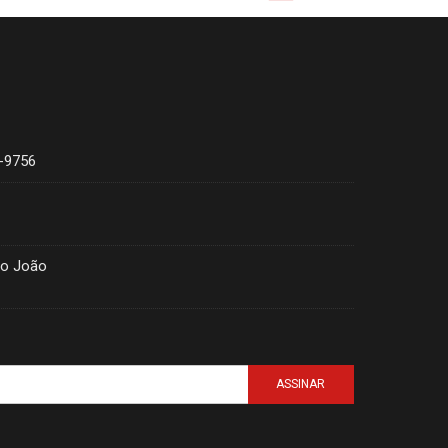
4-9756
ão João
ASSINAR