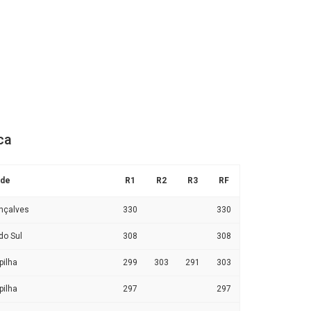
ca
ade
R1
R2
R3
RF
nçalves
330
330
do Sul
308
308
pilha
299
303
291
303
pilha
297
297