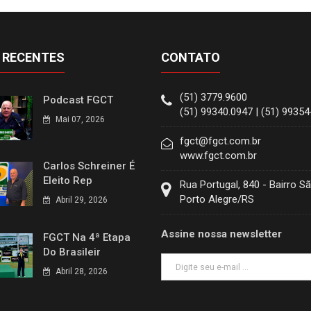
 RECENTES
CONTATO
(51) 3779.9600
Podcast FGCT
(51) 99340.0947 | (51) 9935
Mai 07, 2026
fgct@fgct.com.br
www.fgct.com.br
Carlos Schreiner É
Eleito Rep
Rua Portugal, 840 - Bairro S
Porto Alegre/RS
Abril 29, 2026
Assine nossa newsletter
FGCT Na 4ª Etapa
Do Brasileir
Abril 28, 2026