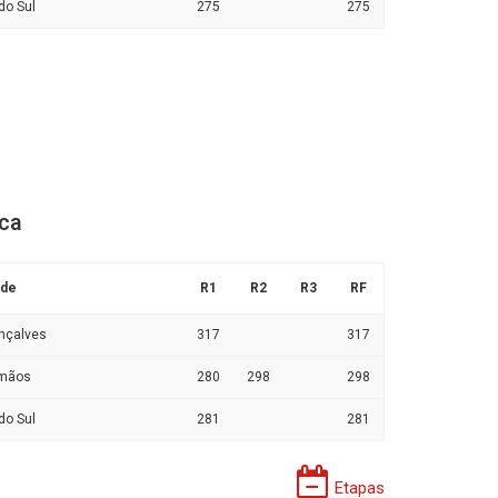
do Sul
275
275
ica
ade
R1
R2
R3
RF
nçalves
317
317
rmãos
280
298
298
do Sul
281
281
Etapas