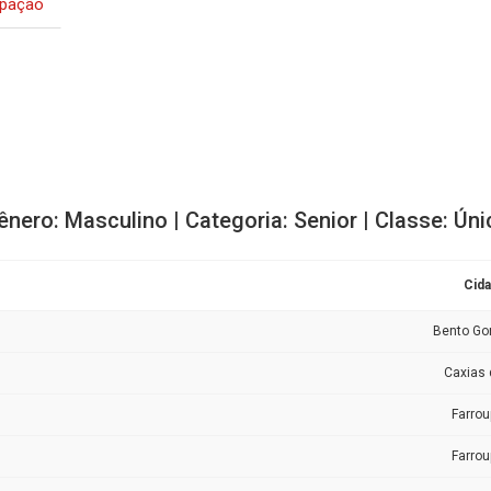
ipação
ênero: Masculino | Categoria: Senior | Classe: Úni
Cid
Bento Go
Caxias 
Farrou
Farrou