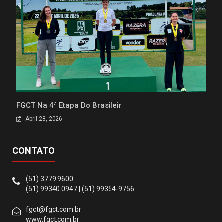
FGCT Na 4ª Etapa Do Brasileir
Abril 28, 2026
CONTATO
(51) 3779.9600
(51) 99340.0947 | (51) 99354-9756
fgct@fgct.com.br
www.fgct.com.br