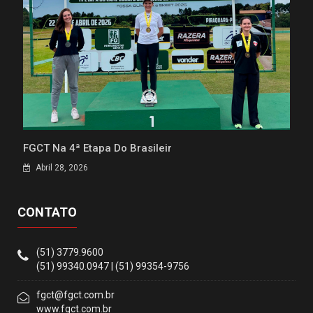
FGCT Na 4ª Etapa Do Brasileir
Abril 28, 2026
CONTATO
(51) 3779.9600
(51) 99340.0947 | (51) 99354-9756
fgct@fgct.com.br
www.fgct.com.br