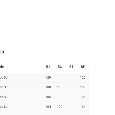
ca
ade
R1
R2
R3
RF
do Sul
120
120
do Sul
108
105
108
do Sul
105
105
do Sul
104
100
104