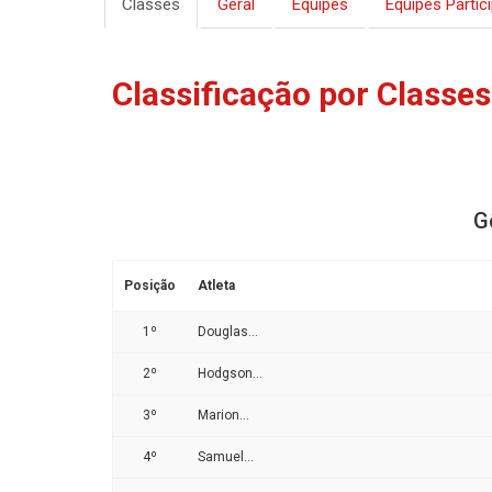
Classes
Geral
Equipes
Equipes Partic
Classificação por Classes
G
Posição
Atleta
1º
Douglas...
2º
Hodgson...
3º
Marion...
4º
Samuel...