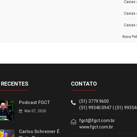
Caxias 
Caxias 
Caxias 
Nova Pet
 RECENTES
CONTATO
(51) 3779.9600
Podcast FGCT
(51) 99340.0947 | (51) 9935
Mai 07, 2026
fgct@fgct.com.br
www.fgct.com.br
Carlos Schreiner É