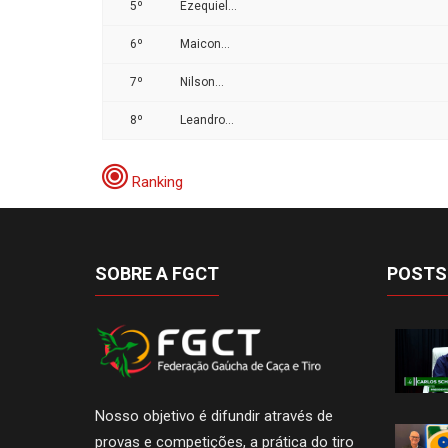
5º
Ezequiel...
6º
Maicon...
7º
Nilson...
8º
Leandro...
Ranking
SOBRE A FGCT
POSTS
Nosso objetivo é difundir através de
provas e competições, a prática do tiro