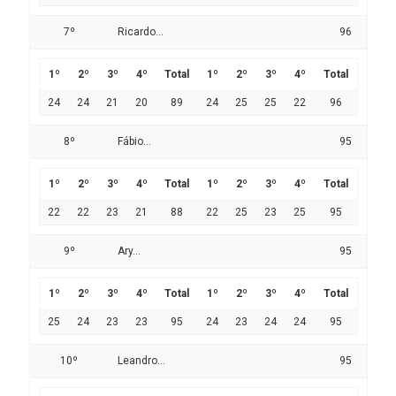
7º
Ricardo...
96
1º
2º
3º
4º
Total
1º
2º
3º
4º
Total
24
24
21
20
89
24
25
25
22
96
8º
Fábio...
95
1º
2º
3º
4º
Total
1º
2º
3º
4º
Total
22
22
23
21
88
22
25
23
25
95
9º
Ary...
95
1º
2º
3º
4º
Total
1º
2º
3º
4º
Total
25
24
23
23
95
24
23
24
24
95
10º
Leandro...
95