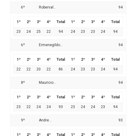
6º
Roberval...
94
1º
2º
3º
4º
Total
1º
2º
3º
4º
Total
23
24
25
22
94
24
23
23
24
94
6º
Ermenegildo...
94
1º
2º
3º
4º
Total
1º
2º
3º
4º
Total
22
22
20
22
86
24
23
23
24
94
8º
Mauricio...
94
1º
2º
3º
4º
Total
1º
2º
3º
4º
Total
23
22
24
24
93
23
24
24
23
94
9º
Andre...
93
1º
2º
3º
4º
Total
1º
2º
3º
4º
Total