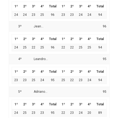
1º
2º
3º
4º
Total
1º
2º
3º
4º
Total
24
24
23
25
96
23
23
24
24
94
3º
Jean...
96
1º
2º
3º
4º
Total
1º
2º
3º
4º
Total
24
25
22
25
96
22
22
25
25
94
4º
Leandro...
95
1º
2º
3º
4º
Total
1º
2º
3º
4º
Total
23
23
25
24
95
25
22
23
24
94
5º
Adriano...
95
1º
2º
3º
4º
Total
1º
2º
3º
4º
Total
24
25
23
23
95
22
23
24
20
89