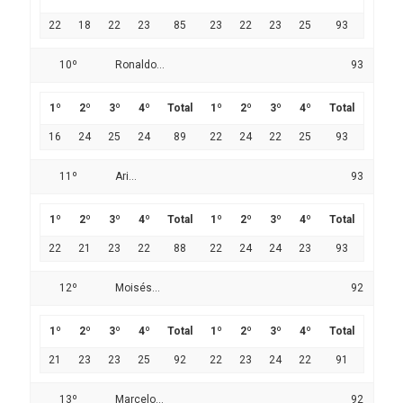
22
18
22
23
85
23
22
23
25
93
10º
Ronaldo...
93
1º
2º
3º
4º
Total
1º
2º
3º
4º
Total
16
24
25
24
89
22
24
22
25
93
11º
Ari...
93
1º
2º
3º
4º
Total
1º
2º
3º
4º
Total
22
21
23
22
88
22
24
24
23
93
12º
Moisés...
92
1º
2º
3º
4º
Total
1º
2º
3º
4º
Total
21
23
23
25
92
22
23
24
22
91
13º
Marcelo...
92