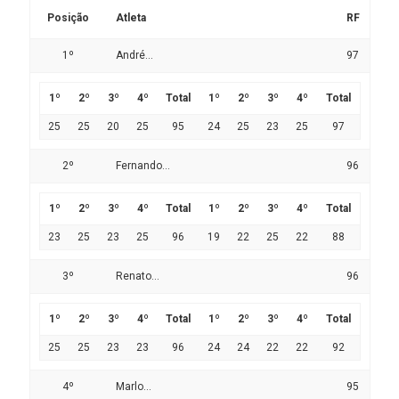
Posição
Atleta
RF
1º
André...
97
1º
2º
3º
4º
Total
1º
2º
3º
4º
Total
25
25
20
25
95
24
25
23
25
97
2º
Fernando...
96
1º
2º
3º
4º
Total
1º
2º
3º
4º
Total
23
25
23
25
96
19
22
25
22
88
3º
Renato...
96
1º
2º
3º
4º
Total
1º
2º
3º
4º
Total
25
25
23
23
96
24
24
22
22
92
4º
Marlo...
95