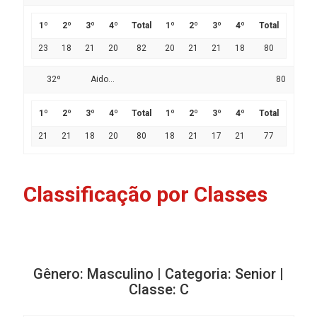
1º
2º
3º
4º
Total
1º
2º
3º
4º
Total
23
18
21
20
82
20
21
21
18
80
32º
Aido...
80
1º
2º
3º
4º
Total
1º
2º
3º
4º
Total
21
21
18
20
80
18
21
17
21
77
Classificação por Classes
Gênero: Masculino | Categoria: Senior |
Classe: C