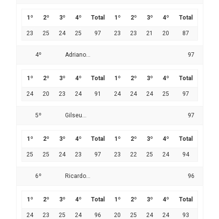
1º
2º
3º
4º
Total
1º
2º
3º
4º
Total
23
25
24
25
97
23
23
21
20
87
4º
Adriano...
97
1º
2º
3º
4º
Total
1º
2º
3º
4º
Total
24
20
23
24
91
24
24
24
25
97
5º
Gilseu...
97
1º
2º
3º
4º
Total
1º
2º
3º
4º
Total
25
25
24
23
97
23
22
25
24
94
6º
Ricardo...
96
1º
2º
3º
4º
Total
1º
2º
3º
4º
Total
24
23
25
24
96
20
25
24
24
93