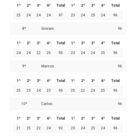
1º
2º
3º
4º
Total
1º
2º
3º
4º
Total
25
24
24
24
97
23
24
25
24
96
8º
Giovani...
96
1º
2º
3º
4º
Total
1º
2º
3º
4º
Total
24
24
22
25
95
23
24
24
25
96
9º
Marcos...
96
1º
2º
3º
4º
Total
1º
2º
3º
4º
Total
25
23
24
23
95
25
22
24
25
96
10º
Carlos...
96
1º
2º
3º
4º
Total
1º
2º
3º
4º
Total
21
25
22
24
92
23
24
25
24
96