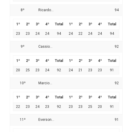
8º
Ricardo...
94
1º
2º
3º
4º
Total
1º
2º
3º
4º
Total
23
23
24
24
94
24
22
24
24
94
9º
Cassio...
92
1º
2º
3º
4º
Total
1º
2º
3º
4º
Total
20
25
23
24
92
24
21
23
23
91
10º
Marcio...
92
1º
2º
3º
4º
Total
1º
2º
3º
4º
Total
22
23
24
23
92
23
23
25
20
91
11º
Everson...
91