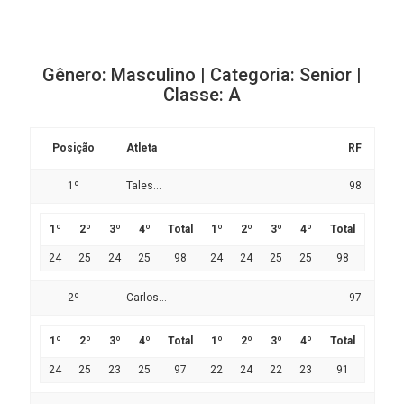
Gênero: Masculino | Categoria: Senior |
Classe: A
Posição
Atleta
RF
1º
Tales...
98
1º
2º
3º
4º
Total
1º
2º
3º
4º
Total
24
25
24
25
98
24
24
25
25
98
2º
Carlos...
97
1º
2º
3º
4º
Total
1º
2º
3º
4º
Total
24
25
23
25
97
22
24
22
23
91