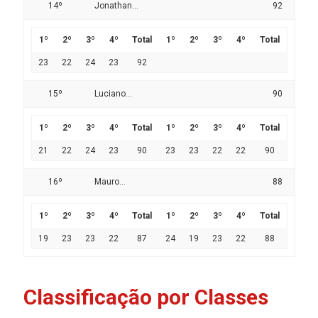
14º
Jonathan...
92
1º
2º
3º
4º
Total
1º
2º
3º
4º
Total
23
22
24
23
92
15º
Luciano...
90
1º
2º
3º
4º
Total
1º
2º
3º
4º
Total
21
22
24
23
90
23
23
22
22
90
16º
Mauro...
88
1º
2º
3º
4º
Total
1º
2º
3º
4º
Total
19
23
23
22
87
24
19
23
22
88
Classificação por Classes