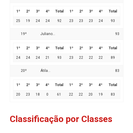
1º
2º
3º
4º
Total
1º
2º
3º
4º
Total
25
19
24
24
92
23
23
23
24
93
19º
Juliano...
93
1º
2º
3º
4º
Total
1º
2º
3º
4º
Total
24
24
24
21
93
23
22
22
22
89
20º
Átila...
83
1º
2º
3º
4º
Total
1º
2º
3º
4º
Total
20
23
18
0
61
22
22
20
19
83
Classificação por Classes