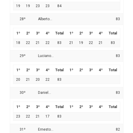
19
19
23
23
84
28º
Alberto...
83
1º
2º
3º
4º
Total
1º
2º
3º
4º
Total
18
22
21
22
83
21
19
22
21
83
29º
Luciano...
83
1º
2º
3º
4º
Total
1º
2º
3º
4º
Total
20
21
20
22
83
30º
Daniel...
83
1º
2º
3º
4º
Total
1º
2º
3º
4º
Total
23
22
21
17
83
31º
Ernesto...
82