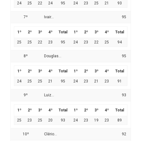
24
25
22
24
95
24
23
25
21
93
7º
Ivair...
95
1º
2º
3º
4º
Total
1º
2º
3º
4º
Total
25
25
22
23
95
24
23
22
25
94
8º
Douglas...
95
1º
2º
3º
4º
Total
1º
2º
3º
4º
Total
24
25
25
21
95
24
23
21
23
91
9º
Luiz...
93
1º
2º
3º
4º
Total
1º
2º
3º
4º
Total
25
23
25
20
93
24
23
19
23
89
10º
Clério...
92