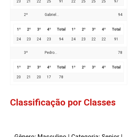
23
21
22
25
91
22
25
25
25
97
2º
Gabriel...
94
1º
2º
3º
4º
Total
1º
2º
3º
4º
Total
24
23
24
23
94
24
23
22
22
91
3º
Pedro...
78
1º
2º
3º
4º
Total
1º
2º
3º
4º
Total
20
21
20
17
78
Classificação por Classes
Gênero: Masculino | Categoria: Senior |