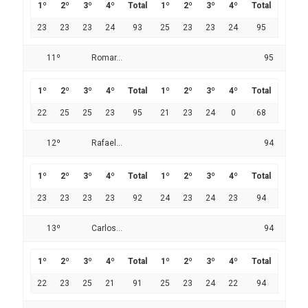
1º
2º
3º
4º
Total
1º
2º
3º
4º
Total
23
23
23
24
93
25
23
23
24
95
11º
Romar...
95
1º
2º
3º
4º
Total
1º
2º
3º
4º
Total
22
25
25
23
95
21
23
24
0
68
12º
Rafael...
94
1º
2º
3º
4º
Total
1º
2º
3º
4º
Total
23
23
23
23
92
24
23
24
23
94
13º
Carlos...
94
1º
2º
3º
4º
Total
1º
2º
3º
4º
Total
22
23
25
21
91
25
23
24
22
94