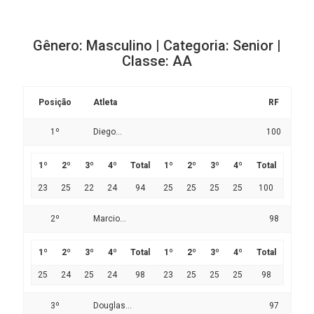
Gênero: Masculino | Categoria: Senior |
Classe: AA
Posição
Atleta
RF
1º
Diego...
100
1º
2º
3º
4º
Total
1º
2º
3º
4º
Total
23
25
22
24
94
25
25
25
25
100
2º
Marcio...
98
1º
2º
3º
4º
Total
1º
2º
3º
4º
Total
25
24
25
24
98
23
25
25
25
98
3º
Douglas...
97