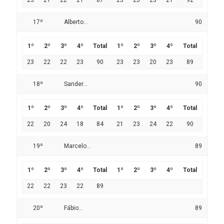
23
21
22
21
87
23
25
23
21
92
17º
Alberto...
90
1º
2º
3º
4º
Total
1º
2º
3º
4º
Total
23
22
22
23
90
23
23
20
23
89
18º
Sander...
90
1º
2º
3º
4º
Total
1º
2º
3º
4º
Total
22
20
24
18
84
21
23
24
22
90
19º
Marcelo...
89
1º
2º
3º
4º
Total
1º
2º
3º
4º
Total
22
22
23
22
89
20º
Fábio...
89