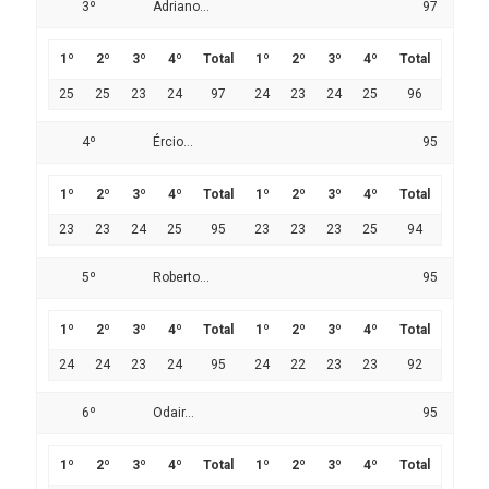
3º
Adriano...
97
1º
2º
3º
4º
Total
1º
2º
3º
4º
Total
25
25
23
24
97
24
23
24
25
96
4º
Ércio...
95
1º
2º
3º
4º
Total
1º
2º
3º
4º
Total
23
23
24
25
95
23
23
23
25
94
5º
Roberto...
95
1º
2º
3º
4º
Total
1º
2º
3º
4º
Total
24
24
23
24
95
24
22
23
23
92
6º
Odair...
95
1º
2º
3º
4º
Total
1º
2º
3º
4º
Total