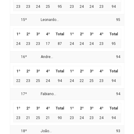
23
23
24
25
95
23
24
24
23
94
15º
Leonardo...
95
1º
2º
3º
4º
Total
1º
2º
3º
4º
Total
24
23
23
17
87
24
24
24
23
95
16º
Andre...
94
1º
2º
3º
4º
Total
1º
2º
3º
4º
Total
22
23
25
24
94
24
22
25
23
94
17º
Fabiano...
94
1º
2º
3º
4º
Total
1º
2º
3º
4º
Total
23
21
25
21
90
23
24
23
24
94
18º
João...
93