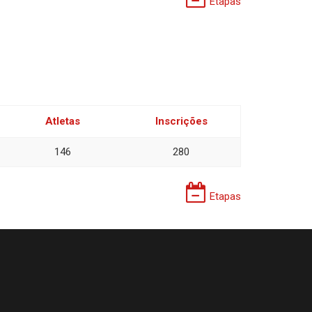
Etapas
Atletas
Inscrições
146
280
Etapas