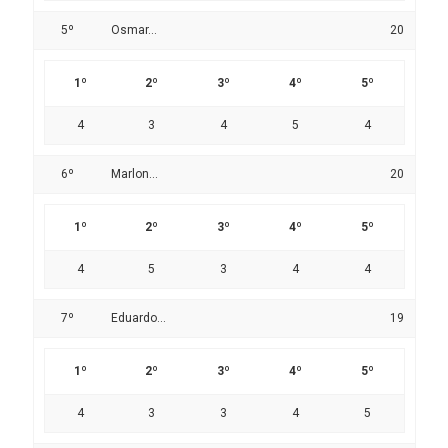
5º
Osmar...
20
1º
2º
3º
4º
5º
4
3
4
5
4
6º
Marlon...
20
1º
2º
3º
4º
5º
4
5
3
4
4
7º
Eduardo...
19
1º
2º
3º
4º
5º
4
3
3
4
5