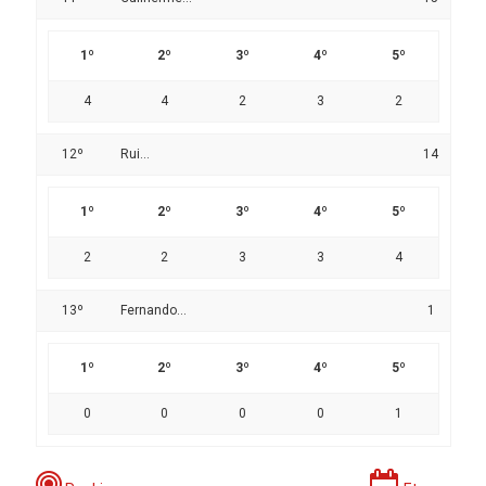
1º
2º
3º
4º
5º
4
4
2
3
2
12º
Rui...
14
1º
2º
3º
4º
5º
2
2
3
3
4
13º
Fernando...
1
1º
2º
3º
4º
5º
0
0
0
0
1