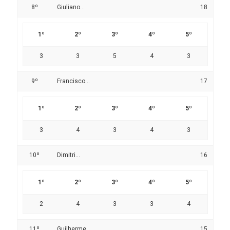
8º
Giuliano...
18
1º
2º
3º
4º
5º
3
3
5
4
3
9º
Francisco...
17
1º
2º
3º
4º
5º
3
4
3
4
3
10º
Dimitri...
16
1º
2º
3º
4º
5º
2
4
3
3
4
11º
Guilherme...
15