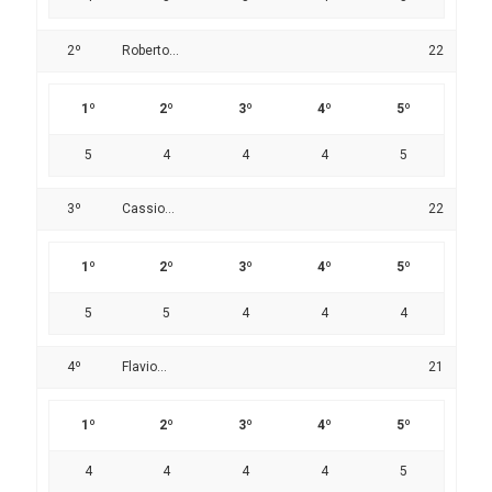
2º
Roberto...
22
1º
2º
3º
4º
5º
5
4
4
4
5
3º
Cassio...
22
1º
2º
3º
4º
5º
5
5
4
4
4
4º
Flavio...
21
1º
2º
3º
4º
5º
4
4
4
4
5