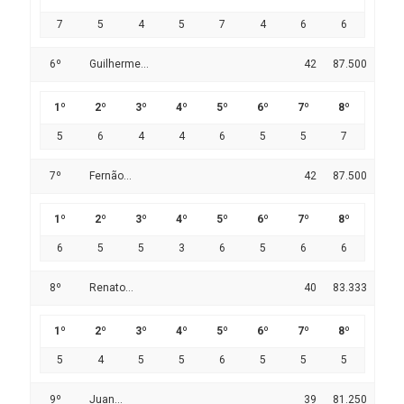
7
5
4
5
7
4
6
6
6º
Guilherme...
42
87.500
1º
2º
3º
4º
5º
6º
7º
8º
5
6
4
4
6
5
5
7
7º
Fernão...
42
87.500
1º
2º
3º
4º
5º
6º
7º
8º
6
5
5
3
6
5
6
6
8º
Renato...
40
83.333
1º
2º
3º
4º
5º
6º
7º
8º
5
4
5
5
6
5
5
5
9º
Juan...
39
81.250