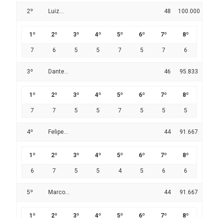
2º
Luiz...
48
100.000
1º
2º
3º
4º
5º
6º
7º
8º
7
6
5
5
7
5
7
6
3º
Dante...
46
95.833
1º
2º
3º
4º
5º
6º
7º
8º
7
7
5
5
7
5
5
5
4º
Felipe...
44
91.667
1º
2º
3º
4º
5º
6º
7º
8º
6
7
5
5
4
5
6
6
5º
Marco...
44
91.667
1º
2º
3º
4º
5º
6º
7º
8º