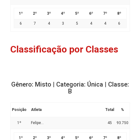
1º
2º
3º
4º
5º
6º
7º
8º
6
7
4
3
5
4
4
6
Classificação por Classes
Gênero: Misto | Categoria: Única | Classe:
B
Posição
Atleta
Total
%
1º
Felipe...
45
93.750
1º
2º
3º
4º
5º
6º
7º
8º