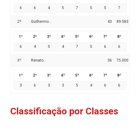
6
6
4
5
7
5
5
7
2º
Guilhermo...
43
89.583
1º
2º
3º
4º
5º
6º
7º
8º
6
4
5
4
7
5
6
6
3º
Renato...
36
75.000
1º
2º
3º
4º
5º
6º
7º
8º
3
6
3
3
5
4
6
6
Classificação por Classes