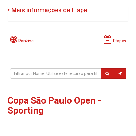
‣ Mais informações da Etapa
Programação:
Ranking
Etapas
Período de Incrições:
Copa São Paulo Open -
Sporting
Local: