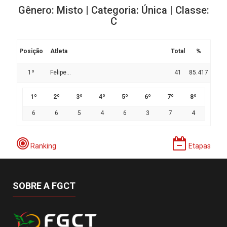
Gênero: Misto | Categoria: Única | Classe:
C
Posição
Atleta
Total
%
1º
Felipe...
41
85.417
1º
2º
3º
4º
5º
6º
7º
8º
6
6
5
4
6
3
7
4
Ranking
Etapas
SOBRE A FGCT