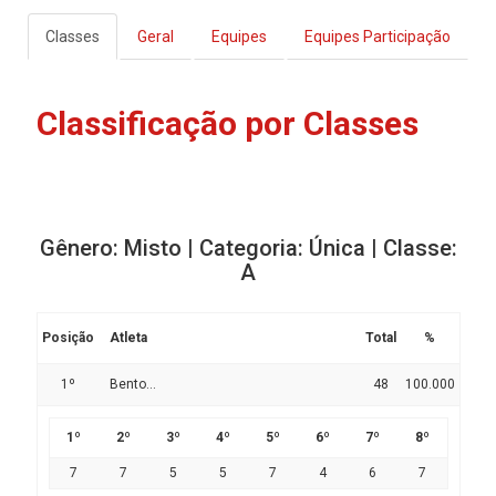
Classes
Geral
Equipes
Equipes Participação
Classificação por Classes
Gênero: Misto | Categoria: Única | Classe:
A
Posição
Atleta
Total
%
1º
Bento...
48
100.000
1º
2º
3º
4º
5º
6º
7º
8º
7
7
5
5
7
4
6
7