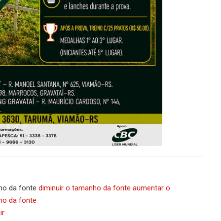
o da fonte
diminuir o tamanho da fonte
aumentar o
o da fonte
ir