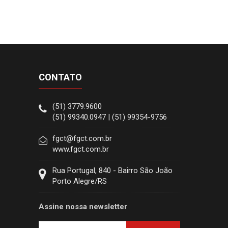
CONTATO
(51) 3779.9600
(51) 99340.0947 | (51) 99354-9756
fgct@fgct.com.br
www.fgct.com.br
Rua Portugal, 840 - Bairro São João
Porto Alegre/RS
Assine nossa newsletter