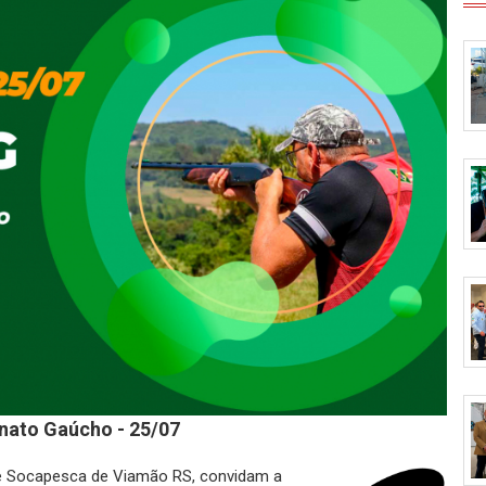
nato Gaúcho - 25/07
e Socapesca de Viamão RS, convidam a