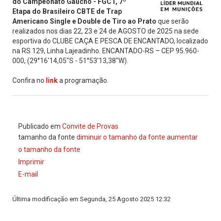
do Campeonato Gaúcho - FGCT, 7º
Etapa do Brasileiro CBTE de Trap
Americano Single e Double de Tiro ao Prato
que serão
realizados nos dias 22, 23 e 24 de AGOSTO de 2025 na sede
esportiva do CLUBE CAÇA E PESCA DE ENCANTADO, localizado
na RS 129, Linha Lajeadinho. ENCANTADO-RS – CEP 95.960-
000, (29°16'14,05"S - 51°53'13,38"W).
Confira no
link
a programação.
Publicado em
Convite de Provas
tamanho da fonte
diminuir o tamanho da fonte
aumentar
o tamanho da fonte
Imprimir
E-mail
Última modificação em Segunda, 25 Agosto 2025 12:32