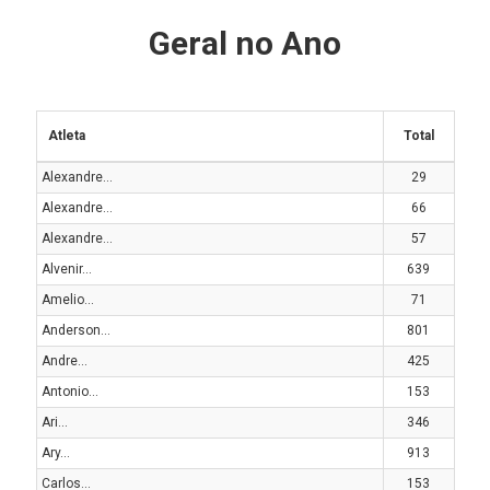
Geral no Ano
Atleta
Total
Alexandre...
29
Alexandre...
66
Alexandre...
57
Alvenir...
639
Amelio...
71
Anderson...
801
Andre...
425
Antonio...
153
Ari...
346
Ary...
913
Carlos...
153