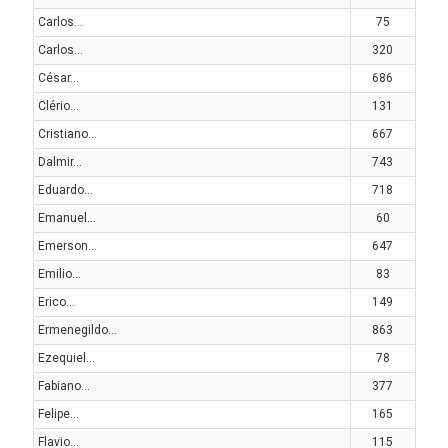
Carlos...
75
Carlos...
320
César...
686
Clério...
131
Cristiano...
667
Dalmir...
743
Eduardo...
718
Emanuel...
60
Emerson...
647
Emilio...
83
Erico...
149
Ermenegildo...
863
Ezequiel...
78
Fabiano...
377
Felipe...
165
Flavio...
115