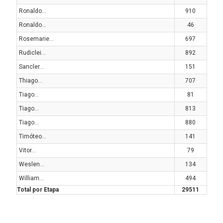
Ronaldo...
910
Ronaldo...
46
Rosemarie...
697
Rudiclei...
892
Sancler...
151
Thiago...
707
Tiago...
81
Tiago...
813
Tiago...
880
Timóteo...
141
Vitor...
79
Weslen...
134
William...
494
Total por Etapa
29511