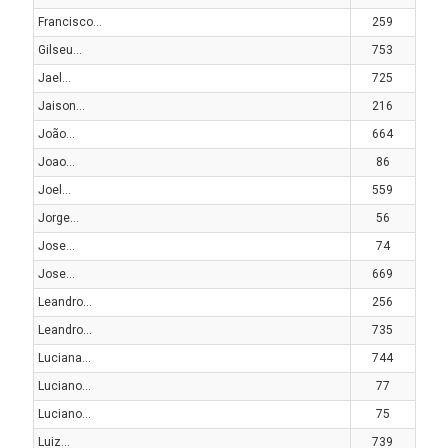
Francisco...
259
Gilseu...
753
Jael...
725
Jaison...
216
João...
664
Joao...
86
Joel...
559
Jorge...
56
Jose...
74
Jose...
669
Leandro...
256
Leandro...
735
Luciana...
744
Luciano...
77
Luciano...
75
Luiz...
739