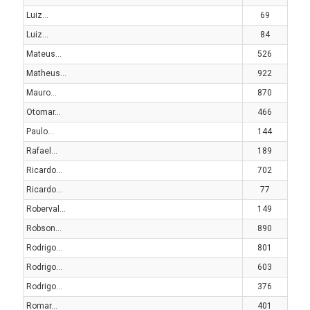
Luiz...
69
Luiz...
84
Mateus...
526
Matheus...
922
Mauro...
870
Otomar...
466
Paulo...
144
Rafael...
189
Ricardo...
702
Ricardo...
77
Roberval...
149
Robson...
890
Rodrigo...
801
Rodrigo...
603
Rodrigo...
376
Romar...
401