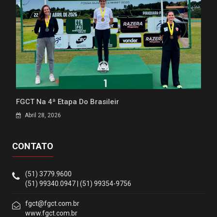
FGCT Na 4ª Etapa Do Brasileir
Abril 28, 2026
CONTATO
(51) 3779.9600
(51) 99340.0947 | (51) 99354-9756
fgct@fgct.com.br
www.fgct.com.br