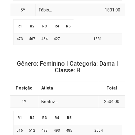
5º
Fábio...
1831.00
R1
R2
R3
R4
R5
473
467
464
427
1831
Gênero: Feminino | Categoria: Dama |
Classe: B
Posição
Atleta
Total
1º
Beatriz...
2504.00
R1
R2
R3
R4
R5
516
512
498
493
485
2504