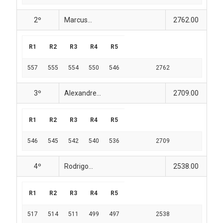
2º
Marcus...
2762.00
R1
R2
R3
R4
R5
557
555
554
550
546
2762
3º
Alexandre...
2709.00
R1
R2
R3
R4
R5
546
545
542
540
536
2709
4º
Rodrigo...
2538.00
R1
R2
R3
R4
R5
517
514
511
499
497
2538