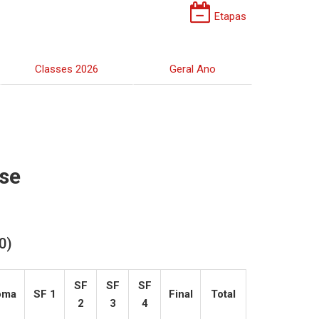
Etapas
Classes 2026
Geral Ano
sse
0)
SF
SF
SF
oma
SF 1
Final
Total
2
3
4