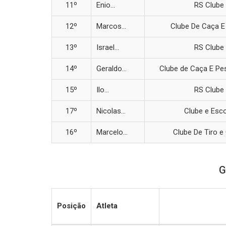
11º
Enio...
RS Clube 
12º
Marcos...
Clube De Caça E
13º
Israel...
RS Clube 
14º
Geraldo...
Clube de Caça E Pe
15º
Ilo...
RS Clube 
17º
Nicolas...
Clube e Esc
16º
Marcelo...
Clube De Tiro e
G
Posição
Atleta