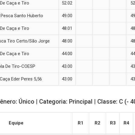
De Caça e Tiro
52.02
52
 Pesca Santo Huberto
49.00
49
De Caça e Tiro
48.01
48
sca Tiro Certo/São Jorge
48.00
48
De Caça e Tiro
44.00
44
ola De Tiro-COESP
43.00
43
 Caça Eder Peres 5,56
43.00
43
ênero: Único | Categoria: Principal | Classe: C (- 4
Equipe
R1
R2
R3
R4