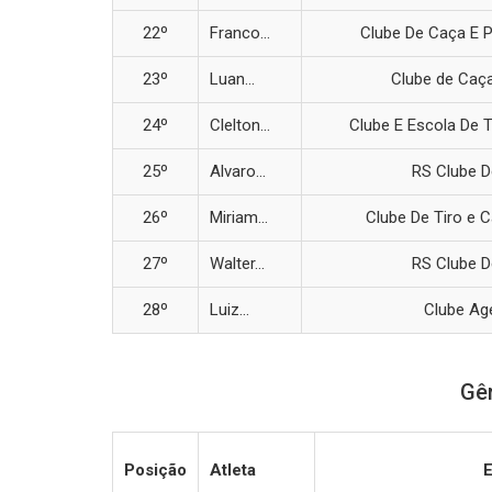
22º
Franco...
Clube De Caça E 
23º
Luan...
Clube de Caça
24º
Clelton...
Clube E Escola De T
25º
Alvaro...
RS Clube D
26º
Miriam...
Clube De Tiro e C
27º
Walter...
RS Clube D
28º
Luiz...
Clube Age
Gên
Posição
Atleta