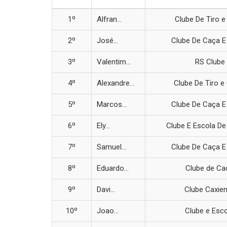
1º
Alfran...
Clube De Tiro e
2º
José...
Clube De Caça E
3º
Valentim...
RS Clube 
4º
Alexandre...
Clube De Tiro e
5º
Marcos...
Clube De Caça E
6º
Ely...
Clube E Escola De 
7º
Samuel...
Clube De Caça E
8º
Eduardo...
Clube de Caç
9º
Davi...
Clube Caxien
10º
Joao...
Clube e Esc