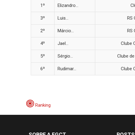
1º
Elizandro...
Cl
3º
Luis...
RS 
2º
Márcio...
RS 
4º
Jael...
Clube 
5º
Sérgio...
Clube de
6º
Rudimar...
Clube 
Ranking
SOBRE A FGCT
POSTS