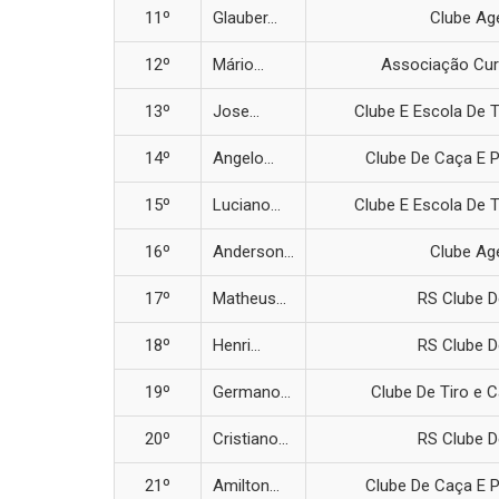
11º
Glauber...
Clube Age
12º
Mário...
Associação Cur
13º
Jose...
Clube E Escola De T
14º
Angelo...
Clube De Caça E 
15º
Luciano...
Clube E Escola De T
16º
Anderson...
Clube Age
17º
Matheus...
RS Clube D
18º
Henri...
RS Clube D
19º
Germano...
Clube De Tiro e C
20º
Cristiano...
RS Clube D
21º
Amilton...
Clube De Caça E 