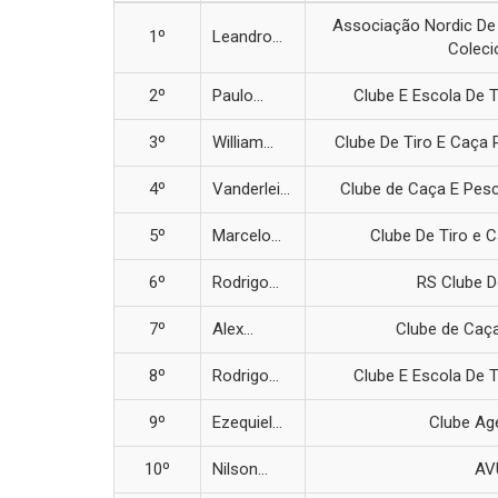
Associação Nordic De 
1º
Leandro...
Coleci
2º
Paulo...
Clube E Escola De T
3º
William...
Clube De Tiro E Caça 
4º
Vanderlei...
Clube de Caça E Pesc
5º
Marcelo...
Clube De Tiro e C
6º
Rodrigo...
RS Clube D
7º
Alex...
Clube de Caça
8º
Rodrigo...
Clube E Escola De T
9º
Ezequiel...
Clube Age
10º
Nilson...
AV