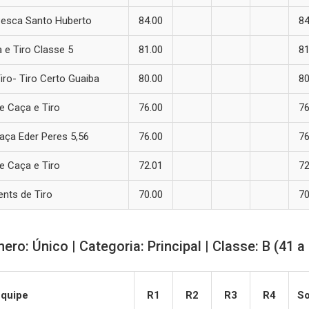
Pesca Santo Huberto
84.00
84
 e Tiro Classe 5
81.00
81
iro- Tiro Certo Guaiba
80.00
80
e Caça e Tiro
76.00
76
aça Eder Peres 5,56
76.00
76
e Caça e Tiro
72.01
72
nts de Tiro
70.00
70
ero: Único | Categoria: Principal | Classe: B (41 a
Equipe
R1
R2
R3
R4
S