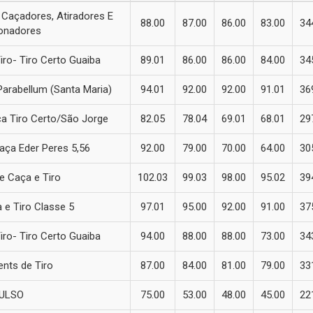
Caçadores, Atiradores E
88.00
87.00
86.00
83.00
34
onadores
iro- Tiro Certo Guaiba
89.01
86.00
86.00
84.00
34
Parabellum (Santa Maria)
94.01
92.00
92.00
91.01
36
a Tiro Certo/São Jorge
82.05
78.04
69.01
68.01
29
aça Eder Peres 5,56
92.00
79.00
70.00
64.00
30
e Caça e Tiro
102.03
99.03
98.00
95.02
39
 e Tiro Classe 5
97.01
95.00
92.00
91.00
37
iro- Tiro Certo Guaiba
94.00
88.00
88.00
73.00
34
nts de Tiro
87.00
84.00
81.00
79.00
33
ULSO
75.00
53.00
48.00
45.00
22