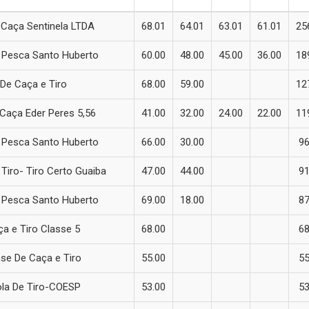
 Caça Sentinela LTDA
68.01
64.01
63.01
61.01
25
 Pesca Santo Huberto
60.00
48.00
45.00
36.00
18
De Caça e Tiro
68.00
59.00
12
 Caça Eder Peres 5,56
41.00
32.00
24.00
22.00
11
 Pesca Santo Huberto
66.00
30.00
96
Tiro- Tiro Certo Guaiba
47.00
44.00
91
 Pesca Santo Huberto
69.00
18.00
87
a e Tiro Classe 5
68.00
68
se De Caça e Tiro
55.00
55
ola De Tiro-COESP
53.00
53