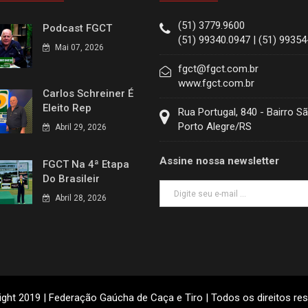
(51) 3779.9600
Podcast FGCT
(51) 99340.0947 | (51) 9935
Mai 07, 2026
fgct@fgct.com.br
www.fgct.com.br
Carlos Schreiner É
Eleito Rep
Rua Portugal, 840 - Bairro S
Porto Alegre/RS
Abril 29, 2026
Assine nossa newsletter
FGCT Na 4ª Etapa
Do Brasileir
Abril 28, 2026
ght 2019 | Federação Gaúcha de Caça e Tiro | Todos os direitos re