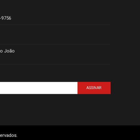
4-9756
ão João
ASSINAR
servados.