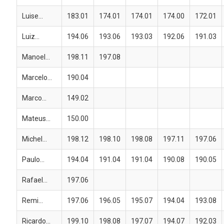
Luise...
183.01
174.01
174.01
174.00
172.01
Luiz...
194.06
193.06
193.03
192.06
191.03
Manoel...
198.11
197.08
Marcelo...
190.04
Marco...
149.02
Mateus...
150.00
Michel...
198.12
198.10
198.08
197.11
197.06
Paulo...
194.04
191.04
191.04
190.08
190.05
Rafael...
197.06
Remi...
197.06
196.05
195.07
194.04
193.08
Ricardo...
199.10
198.08
197.07
194.07
192.03