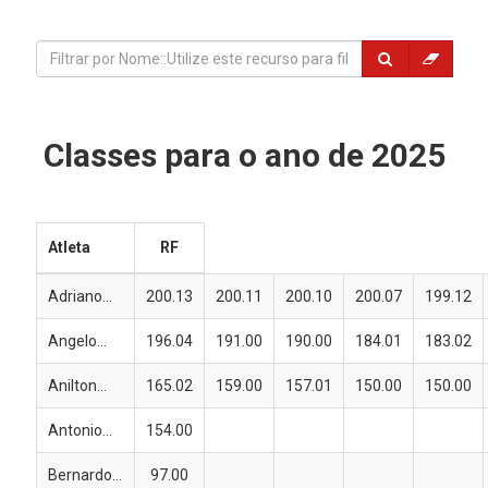
Classes para o ano de 2025
Atleta
RF
Adriano...
200.13
200.11
200.10
200.07
199.12
Angelo...
196.04
191.00
190.00
184.01
183.02
Anilton...
165.02
159.00
157.01
150.00
150.00
Antonio...
154.00
Bernardo...
97.00