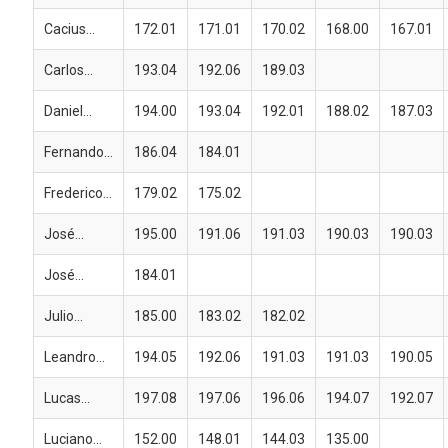
Cacius...
172.01
171.01
170.02
168.00
167.01
Carlos...
193.04
192.06
189.03
Daniel...
194.00
193.04
192.01
188.02
187.03
Fernando...
186.04
184.01
Frederico...
179.02
175.02
José...
195.00
191.06
191.03
190.03
190.03
José...
184.01
Julio...
185.00
183.02
182.02
Leandro...
194.05
192.06
191.03
191.03
190.05
Lucas...
197.08
197.06
196.06
194.07
192.07
Luciano...
152.00
148.01
144.03
135.00