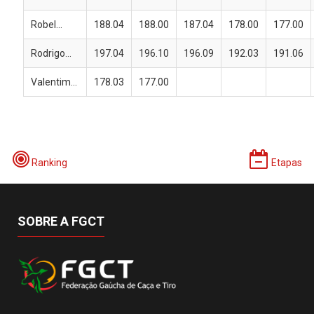
Robel...
188.04
188.00
187.04
178.00
177.00
Rodrigo...
197.04
196.10
196.09
192.03
191.06
Valentim...
178.03
177.00
Ranking
Etapas
SOBRE A FGCT