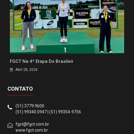
FGCT Na 4ª Etapa Do Brasileir
Abril 28, 2026
CONTATO
(51) 3779.9600
(51) 99340.0947 | (51) 99354-9756
fgct@fgct.com.br
www.fgct.com.br