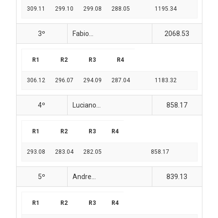
309.11
299.10
299.08
288.05
1195.34
3º
Fabio...
2068.53
R1
R2
R3
R4
306.12
296.07
294.09
287.04
1183.32
4º
Luciano...
858.17
R1
R2
R3
R4
293.08
283.04
282.05
858.17
5º
Andre...
839.13
R1
R2
R3
R4