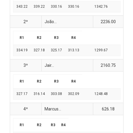
343.22
339.22
330.16
330.16
1342.76
2º
João...
2236.00
R1
R2
R3
R4
334.19
327.18
325.17
313.13
1299.67
3º
Jair...
2160.75
R1
R2
R3
R4
327.17
316.14
303.08
302.09
1248.48
4º
Marcus...
626.18
R1
R2
R3
R4