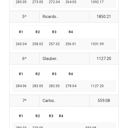
283.05
273.05
272.04
264.03
1092.17
5º
Ricardo...
1850.21
R1
R2
R3
R4
260.04
258.02
257.02
256.01
1031.09
6º
Glauber...
1127.20
R1
R2
R3
R4
284.06
283.05
282.05
278.04
1127.20
7º
Carlos...
559.08
R1
R2
R3
R4