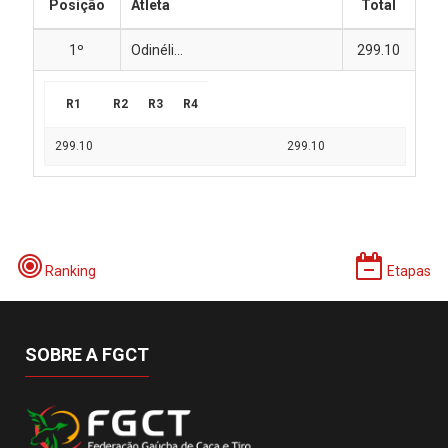
Posição
Atleta
Total
1º
Odinéli...
299.10
R1
R2
R3
R4
299.10
299.10
Ranking
Etapas
SOBRE A FGCT