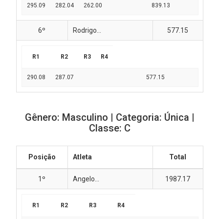
295.09
282.04
262.00
839.13
6º
Rodrigo...
577.15
R1
R2
R3
R4
290.08
287.07
577.15
Gênero: Masculino | Categoria: Única |
Classe: C
Posição
Atleta
Total
1º
Angelo...
1987.17
R1
R2
R3
R4