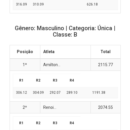
316.09
310.09
626.18
Gênero: Masculino | Categoria: Única |
Classe: B
Posição
Atleta
Total
1º
Amilton...
2115.77
R1
R2
R3
R4
306.12
304.09
292.07
289.10
1191.38
2º
Renoi...
2074.55
R1
R2
R3
R4