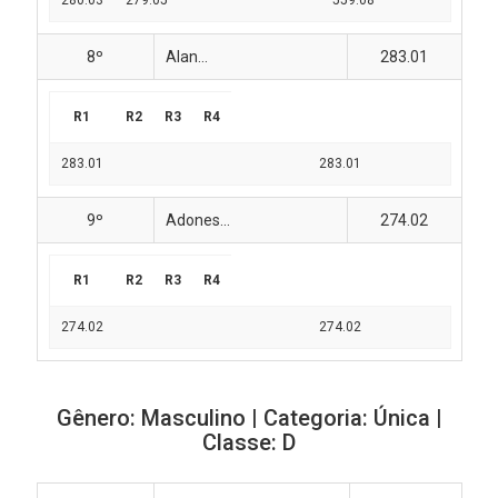
280.03
279.05
559.08
8º
Alan...
283.01
R1
R2
R3
R4
283.01
283.01
9º
Adones...
274.02
R1
R2
R3
R4
274.02
274.02
Gênero: Masculino | Categoria: Única |
Classe: D