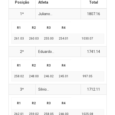
Posição
Atleta
Total
1º
Juliano...
1807.16
R1
R2
R3
R4
261.03
260.03
255.00
254.01
1030.07
2º
Eduardo...
1741.14
R1
R2
R3
R4
258.02
248.00
246.02
245.01
997.05
3º
Silvio...
1712.11
R1
R2
R3
R4
262.01
259.02
258.05
246.00
1025.08