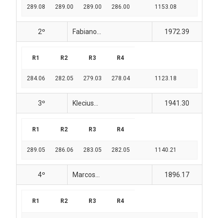
289.08
289.00
289.00
286.00
1153.08
2º
Fabiano...
1972.39
R1
R2
R3
R4
284.06
282.05
279.03
278.04
1123.18
3º
Klecius...
1941.30
R1
R2
R3
R4
289.05
286.06
283.05
282.05
1140.21
4º
Marcos...
1896.17
R1
R2
R3
R4