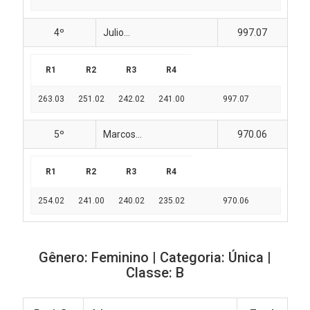
4º
Julio...
997.07
R1
R2
R3
R4
263.03
251.02
242.02
241.00
997.07
5º
Marcos...
970.06
R1
R2
R3
R4
254.02
241.00
240.02
235.02
970.06
Gênero: Feminino | Categoria: Única |
Classe: B