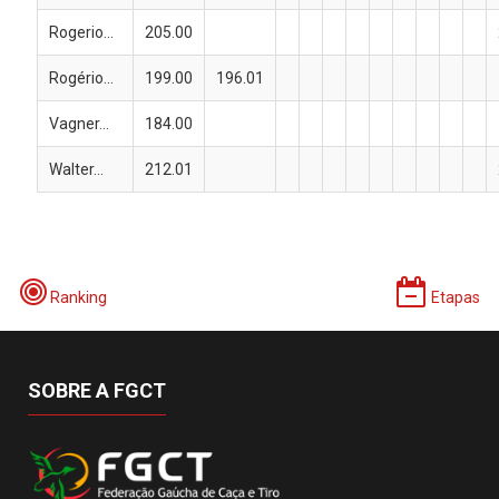
Rogerio...
205.00
Rogério...
199.00
196.01
Vagner...
184.00
Walter...
212.01
Ranking
Etapas
SOBRE A FGCT