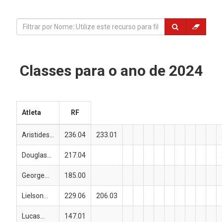
Classes para o ano de 2024
Atleta
RF
Aristides...
236.04
233.01
Douglas...
217.04
George...
185.00
Lielson...
229.06
206.03
Lucas...
147.01