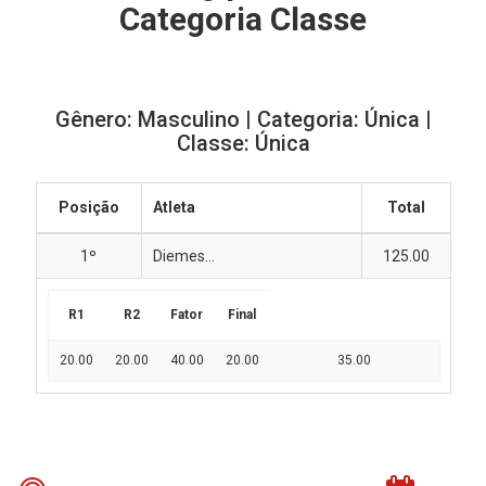
Categoria Classe
Gênero: Masculino | Categoria: Única |
Classe: Única
Posição
Atleta
Total
1º
Diemes...
125.00
R1
R2
Fator
Final
20.00
20.00
40.00
20.00
35.00