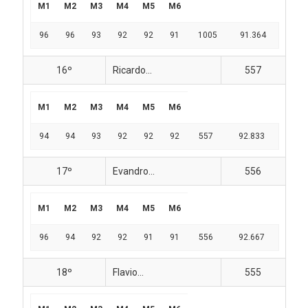
M1
M2
M3
M4
M5
M6
96
96
93
92
92
91
1005
91.364
16º
Ricardo...
557
M1
M2
M3
M4
M5
M6
94
94
93
92
92
92
557
92.833
17º
Evandro...
556
M1
M2
M3
M4
M5
M6
96
94
92
92
91
91
556
92.667
18º
Flavio...
555