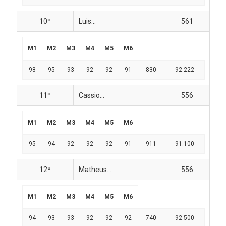
10º
Luis...
561
M1
M2
M3
M4
M5
M6
98
95
93
92
92
91
830
92.222
11º
Cassio...
556
M1
M2
M3
M4
M5
M6
95
94
92
92
92
91
911
91.100
12º
Matheus...
556
M1
M2
M3
M4
M5
M6
94
93
93
92
92
92
740
92.500