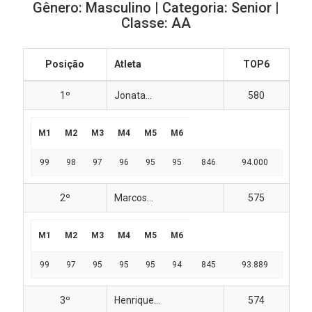
Gênero: Masculino | Categoria: Senior |
Classe: AA
Posição
Atleta
TOP6
1º
Jonata...
580
M1
M2
M3
M4
M5
M6
99
98
97
96
95
95
846
94.000
2º
Marcos...
575
M1
M2
M3
M4
M5
M6
99
97
95
95
95
94
845
93.889
3º
Henrique...
574