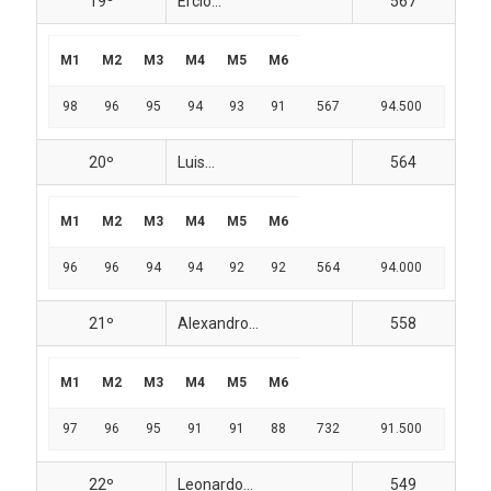
19º
Ércio...
567
M1
M2
M3
M4
M5
M6
98
96
95
94
93
91
567
94.500
20º
Luis...
564
M1
M2
M3
M4
M5
M6
96
96
94
94
92
92
564
94.000
21º
Alexandro...
558
M1
M2
M3
M4
M5
M6
97
96
95
91
91
88
732
91.500
22º
Leonardo...
549