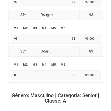
97
97
97.000
34º
Douglas...
93
M1
M2
M3
M4
M5
M6
93
93
93.000
35º
Odair...
89
M1
M2
M3
M4
M5
M6
89
89
89.000
Gênero: Masculino | Categoria: Senior |
Classe: A