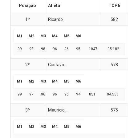
Posição
Atleta
TOP6
1º
Ricardo...
582
M1
M2
M3
M4
M5
M6
99
98
98
96
96
95
1047
95.182
2º
Gustavo...
578
M1
M2
M3
M4
M5
M6
99
97
96
96
96
94
851
94.556
3º
Mauricio...
575
M1
M2
M3
M4
M5
M6