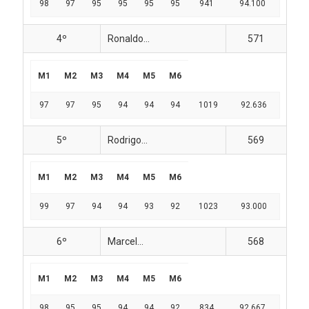
98
97
95
95
95
95
941
94.100
4º
Ronaldo...
571
M1
M2
M3
M4
M5
M6
97
97
95
94
94
94
1019
92.636
5º
Rodrigo...
569
M1
M2
M3
M4
M5
M6
99
97
94
94
93
92
1023
93.000
6º
Marcel...
568
M1
M2
M3
M4
M5
M6
98
95
95
94
94
92
834
92.667