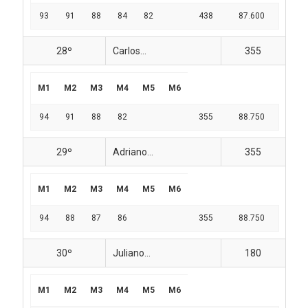
93
91
88
84
82
438
87.600
28º
Carlos...
355
M1
M2
M3
M4
M5
M6
94
91
88
82
355
88.750
29º
Adriano...
355
M1
M2
M3
M4
M5
M6
94
88
87
86
355
88.750
30º
Juliano...
180
M1
M2
M3
M4
M5
M6