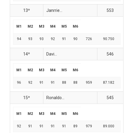
13º
Janrrie...
553
M1
M2
M3
M4
M5
M6
94
93
93
92
91
90
726
90.750
14º
Davi...
546
M1
M2
M3
M4
M5
M6
96
92
91
91
88
88
959
87.182
15º
Ronaldo...
545
M1
M2
M3
M4
M5
M6
92
91
91
91
91
89
979
89.000