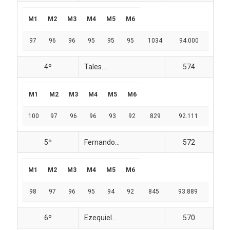
M1
M2
M3
M4
M5
M6
97
96
96
95
95
95
1034
94.000
4º
Tales...
574
M1
M2
M3
M4
M5
M6
100
97
96
96
93
92
829
92.111
5º
Fernando...
572
M1
M2
M3
M4
M5
M6
98
97
96
95
94
92
845
93.889
6º
Ezequiel...
570