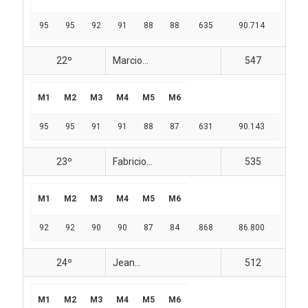
95
95
92
91
88
88
635
90.714
22º
Marcio...
547
M1
M2
M3
M4
M5
M6
95
95
91
91
88
87
631
90.143
23º
Fabricio...
535
M1
M2
M3
M4
M5
M6
92
92
90
90
87
84
868
86.800
24º
Jean...
512
M1
M2
M3
M4
M5
M6