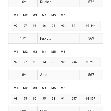
16º
Rudiclei...
572
M1
M2
M3
M4
M5
M6
97
97
96
96
93
93
841
93.444
17º
Fábio...
569
M1
M2
M3
M4
M5
M6
97
97
96
94
93
92
746
93.250
18º
Átila...
567
M1
M2
M3
M4
M5
M6
98
95
95
95
93
91
657
93.857