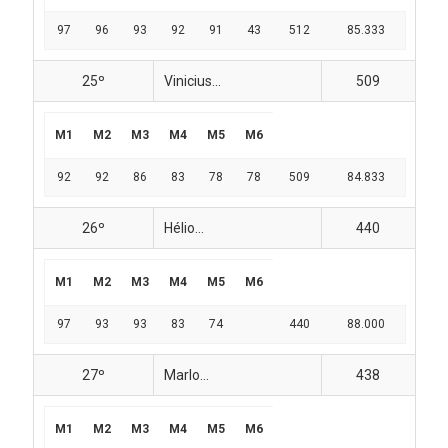
97
96
93
92
91
43
512
85.333
25º
Vinicius...
509
M1
M2
M3
M4
M5
M6
92
92
86
83
78
78
509
84.833
26º
Hélio...
440
M1
M2
M3
M4
M5
M6
97
93
93
83
74
440
88.000
27º
Marlo...
438
M1
M2
M3
M4
M5
M6