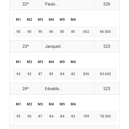
22º
Paulo...
526
M1
M2
M3
M4
M5
M6
90
90
90
86
85
85
602
86.000
23º
Janquiel...
523
M1
M2
M3
M4
M5
M6
93
92
87
85
84
82
836
83.600
24º
Edvaldo...
523
M1
M2
M3
M4
M5
M6
95
90
87
84
84
83
789
78.900