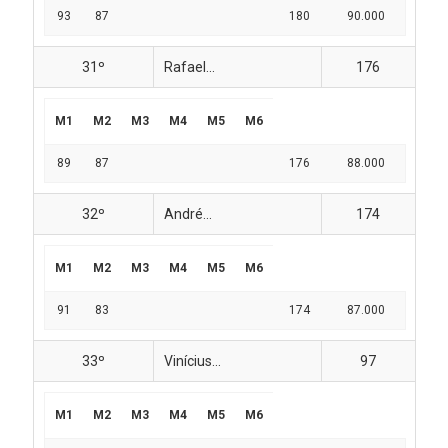
93
87
180
90.000
31º
Rafael...
176
M1
M2
M3
M4
M5
M6
89
87
176
88.000
32º
André...
174
M1
M2
M3
M4
M5
M6
91
83
174
87.000
33º
Vinícius...
97
M1
M2
M3
M4
M5
M6