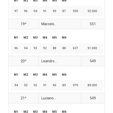
M1
M2
M3
M4
M5
M6
97
96
94
91
90
87
555
92.500
19º
Marcelo...
551
M1
M2
M3
M4
M5
M6
96
94
93
92
88
88
637
91.000
20º
Leandro...
549
M1
M2
M3
M4
M5
M6
94
93
92
91
90
89
979
89.000
21º
Luciano...
549
M1
M2
M3
M4
M5
M6