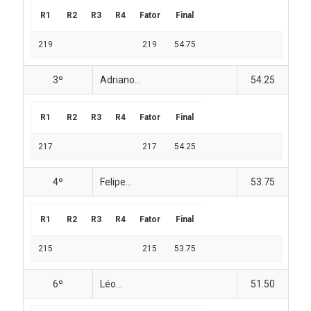
R1
R2
R3
R4
Fator
Final
219
219
54.75
3º
Adriano...
54.25
R1
R2
R3
R4
Fator
Final
217
217
54.25
4º
Felipe...
53.75
R1
R2
R3
R4
Fator
Final
215
215
53.75
6º
Léo...
51.50