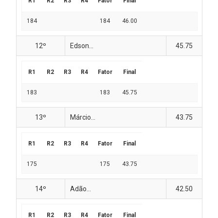
R1
R2
R3
R4
Fator
Final
184
184
46.00
12º
Edson...
45.75
R1
R2
R3
R4
Fator
Final
183
183
45.75
13º
Márcio...
43.75
R1
R2
R3
R4
Fator
Final
175
175
43.75
14º
Adão...
42.50
R1
R2
R3
R4
Fator
Final